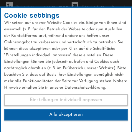
Ticket-Hotline: +49 56 32 - 960-0
E-Mail: info@sc-willingen.de
Cookie settings
Wir setzen auf unserer Website Cookies ein. Einige von ihnen sind
To
essenziell (z. B. für den Betrieb der Webseite oder zum Ausfüllen
na
der Kontaktformulare), während andere uns helfen unser
Direkt
Onlineangebot zu verbessern und wirtschaftlich zu betreiben. Sie
zum
können diese akzeptieren oder per Klick auf die Schaltfläche
Inhalt
"Einstellungen individuell anpassen" diese einstellen. Diese
Einstellungen können Sie jederzeit aufrufen und Cookies auch
News
nachträglich abwählen (z. B. im Fußbereich unserer Website). Bitte
beachten Sie, dass auf Basis Ihrer Einstellungen womöglich nicht
mehr alle Funktionalitäten der Seite zur Verfügung stehen. Nähere
Hinweise erhalten Sie in unserer Datenschutzerklärung.
Weltcup-Splitter 27.10.2024
Einstellungen individuell anpassen
Alle akzeptieren
27 .Oktober 2024
Kategorie:
Weltcup-News
,
Skispringen