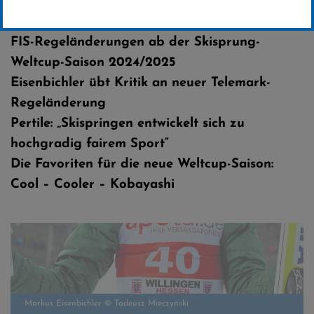
Erstellt von
Dieter Schütz - Weltcup-Pressechef
FIS-Regeländerungen ab der Skisprung-
Weltcup-Saison 2024/2025
Eisenbichler übt Kritik an neuer Telemark-
Regeländerung
Pertile: „Skispringen entwickelt sich zu
hochgradig fairem Sport“
Die Favoriten für die neue Weltcup-Saison:
Cool – Cooler – Kobayashi
Markus Eisenbichler © Tadeusz Mieczynski