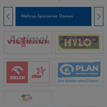
Weltcup-Sponsoren Damen
Wel