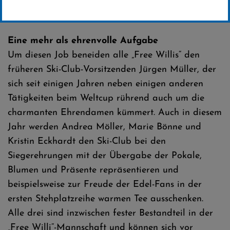
Erstellt von
SC-Willingen
Eine mehr als ehrenvolle Aufgabe
Um diesen Job beneiden alle „Free Willis“ den
früheren Ski-Club-Vorsitzenden Jürgen Müller, der
sich seit einigen Jahren neben einigen anderen
Tätigkeiten beim Weltcup rührend auch um die
charmanten Ehrendamen kümmert. Auch in diesem
Jahr werden Andrea Möller, Marie Bönne und
Kristin Eckhardt den Ski-Club bei den
Siegerehrungen mit der Übergabe der Pokale,
Blumen und Präsente repräsentieren und
beispielsweise zur Freude der Edel-Fans in der
ersten Stehplatzreihe warmen Tee ausschenken.
Alle drei sind inzwischen fester Bestandteil in der
„Free Willi“-Mannschaft und können sich vor