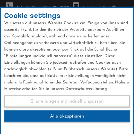
Ticket-Hotline: +49 56 32 - 960-0
E-Mail: info@sc-willingen.de
Cookie settings
Wir setzen auf unserer Website Cookies ein. Einige von ihnen sind
To
essenziell (z. B. für den Betrieb der Webseite oder zum Ausfüllen
na
der Kontaktformulare), während andere uns helfen unser
Direkt
Onlineangebot zu verbessern und wirtschaftlich zu betreiben. Sie
zum
können diese akzeptieren oder per Klick auf die Schaltfläche
Inhalt
"Einstellungen individuell anpassen" diese einstellen. Diese
Einstellungen können Sie jederzeit aufrufen und Cookies auch
News
nachträglich abwählen (z. B. im Fußbereich unserer Website). Bitte
beachten Sie, dass auf Basis Ihrer Einstellungen womöglich nicht
mehr alle Funktionalitäten der Seite zur Verfügung stehen. Nähere
Hinweise erhalten Sie in unserer Datenschutzerklärung.
Weltcup-Splitter 27.1.17 (1)
Einstellungen individuell anpassen
Alle akzeptieren
27 .Januar 2017
Kategorie:
Weltcup-News