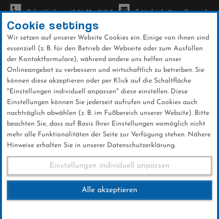
Ticket-Hotline: +49 56 32 - 960-0
E-Mail: info@sc-willingen.de
Cookie settings
Wir setzen auf unserer Website Cookies ein. Einige von ihnen sind
To
essenziell (z. B. für den Betrieb der Webseite oder zum Ausfüllen
na
der Kontaktformulare), während andere uns helfen unser
Direkt
Onlineangebot zu verbessern und wirtschaftlich zu betreiben. Sie
zum
können diese akzeptieren oder per Klick auf die Schaltfläche
Inhalt
"Einstellungen individuell anpassen" diese einstellen. Diese
Einstellungen können Sie jederzeit aufrufen und Cookies auch
News
nachträglich abwählen (z. B. im Fußbereich unserer Website). Bitte
beachten Sie, dass auf Basis Ihrer Einstellungen womöglich nicht
mehr alle Funktionalitäten der Seite zur Verfügung stehen. Nähere
Hinweise erhalten Sie in unserer Datenschutzerklärung.
Weltcup-Splitter 28.11.2024
Einstellungen individuell anpassen
Alle akzeptieren
28 .November 2024
Kategorie:
Weltcup-News
,
Skispringen