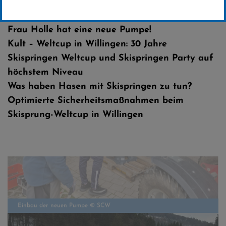
Erstellt von
Presseteam SCW
Frau Holle hat eine neue Pumpe!
Kult – Weltcup in Willingen: 30 Jahre
Skispringen Weltcup und Skispringen Party auf
höchstem Niveau
Was haben Hasen mit Skispringen zu tun?
Optimierte Sicherheitsmaßnahmen beim
Skisprung-Weltcup in Willingen
Einbau der neuen Pumpe © SCW