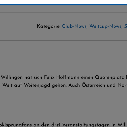
Kategorie:
Club-News
,
Weltcup-News
,
S
 Willingen hat sich Felix Hoffmann einen Quotenplatz 
r Welt auf Weitenjagd gehen. Auch Österreich und Nor
kisprungfans an den drei Veranstaltungstagen in Willi