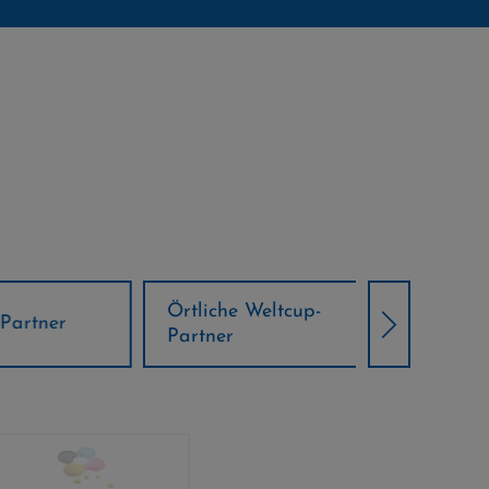
Örtliche Weltcup-
artner
Klima Part
Partner