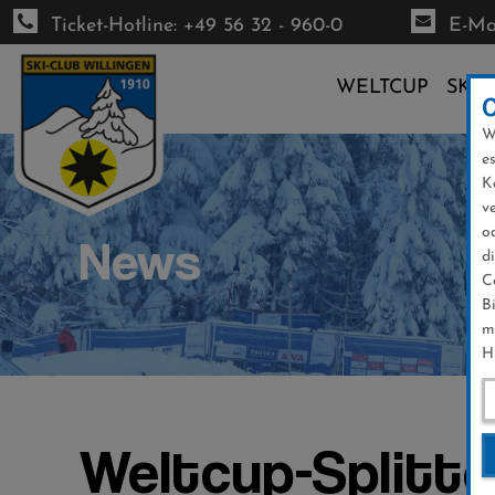
Ticket-Hotline: +49 56 32 - 960-0
E-Mai
WELTCUP
SKI-
W
Direkt
e
zum
K
Inhalt
v
o
News
d
C
B
m
H
Weltcup-Splitter