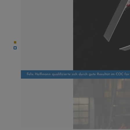
Robert Johansson rückt bei Norwegen für Halvor Egner Graner