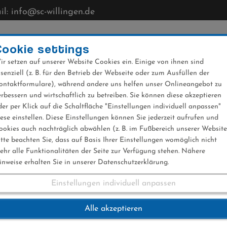
l: info@sc-willingen.de
CLUB
MÜHLENKOPFSCHANZE
NEWS
VERANST
Cookie settings
ir setzen auf unserer Website Cookies ein. Einige von ihnen sind
ssenziell (z. B. für den Betrieb der Webseite oder zum Ausfüllen der
ontaktformulare), während andere uns helfen unser Onlineangebot zu
erbessern und wirtschaftlich zu betreiben. Sie können diese akzeptieren
der per Klick auf die Schaltfläche "Einstellungen individuell anpassen"
iese einstellen. Diese Einstellungen können Sie jederzeit aufrufen und
ookies auch nachträglich abwählen (z. B. im Fußbereich unserer Website
itte beachten Sie, dass auf Basis Ihrer Einstellungen womöglich nicht
ehr alle Funktionalitäten der Seite zur Verfügung stehen. Nähere
inweise erhalten Sie in unserer Datenschutzerklärung.
Einstellungen individuell anpassen
 31.01.2024
Alle akzeptieren