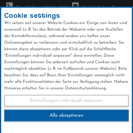
Ticket-Hotline: +49 56 32 - 960-0
E-Mail: info@sc-willingen.de
Cookie settings
Wir setzen auf unserer Website Cookies ein. Einige von ihnen sind
To
essenziell (z. B. für den Betrieb der Webseite oder zum Ausfüllen
na
der Kontaktformulare), während andere uns helfen unser
Direkt
Onlineangebot zu verbessern und wirtschaftlich zu betreiben. Sie
zum
können diese akzeptieren oder per Klick auf die Schaltfläche
Inhalt
"Einstellungen individuell anpassen" diese einstellen. Diese
Einstellungen können Sie jederzeit aufrufen und Cookies auch
News
nachträglich abwählen (z. B. im Fußbereich unserer Website). Bitte
beachten Sie, dass auf Basis Ihrer Einstellungen womöglich nicht
mehr alle Funktionalitäten der Seite zur Verfügung stehen. Nähere
Hinweise erhalten Sie in unserer Datenschutzerklärung.
Weltcup-Splitter 31.1.17
Einstellungen individuell anpassen
Alle akzeptieren
31 .Januar 2017
Kategorie:
Weltcup-News