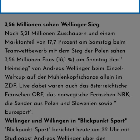
Erstellt von
SC-Willingen
3,56 Millionen sahen Wellinger-Sieg
Nach 3,21 Millionen Zuschauern und einem
Marktanteil von 17,7 Prozent am Samstag beim
Teamwettbewerb mit dem Sieg der Polen sahen
3,56 Millionen Fans (18,1 %) am Sonntag den "
Heimsieg" von Andreas Wellinger beim Einzel-
Weltcup auf der Mühlenkopfschanze allein im
ZDF. Live dabei waren auch das österreichische
Fernsehen ORF, das norwegische Fernsehen NRK,
die Sender aus Polen und Slowenien sowie "
Eurosport".
Wellinger und Willingen in "Blickpunkt Sport"
"Blickpunkt Sport" berichtet heute um 22 Uhr mit
Studiogast Andreas Wellinger über den