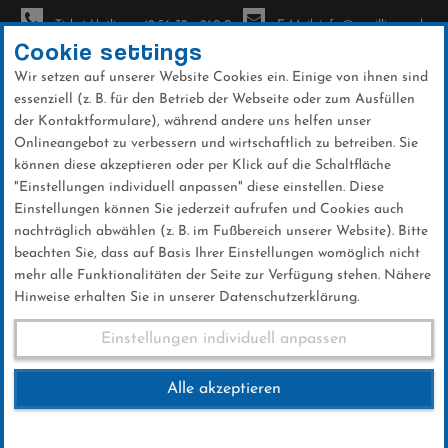
Ticket-Hotline: +49 56 32 - 960-0
E-Mail: info@sc-willingen.de
Cookie settings
Wir setzen auf unserer Website Cookies ein. Einige von ihnen sind
To
essenziell (z. B. für den Betrieb der Webseite oder zum Ausfüllen
na
der Kontaktformulare), während andere uns helfen unser
Direkt
Onlineangebot zu verbessern und wirtschaftlich zu betreiben. Sie
zum
können diese akzeptieren oder per Klick auf die Schaltfläche
Inhalt
"Einstellungen individuell anpassen" diese einstellen. Diese
Einstellungen können Sie jederzeit aufrufen und Cookies auch
News
nachträglich abwählen (z. B. im Fußbereich unserer Website). Bitte
beachten Sie, dass auf Basis Ihrer Einstellungen womöglich nicht
mehr alle Funktionalitäten der Seite zur Verfügung stehen. Nähere
Hinweise erhalten Sie in unserer Datenschutzerklärung.
Weltcup-Splitter
Einstellungen individuell anpassen
Alle akzeptieren
01 .Februar 2025
Kategorie:
Club-News
,
Weltcup-News
,
Skispringen