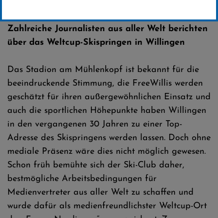
Erstellt von
Presseteam SCW
Zahlreiche Journalisten aus aller Welt berichten
über das Weltcup-Skispringen in Willingen
Das Stadion am Mühlenkopf ist bekannt für die
beeindruckende Stimmung, die FreeWillis werden
geschätzt für ihren außergewöhnlichen Einsatz und
auch die sportlichen Höhepunkte haben Willingen
in den vergangenen 30 Jahren zu einer Top-
Adresse des Skispringens werden lassen. Doch ohne
mediale Präsenz wäre dies nicht möglich gewesen.
Schon früh bemühte sich der Ski-Club daher,
bestmögliche Arbeitsbedingungen für
Medienvertreter aus aller Welt zu schaffen und
wurde dafür als medienfreundlichster Weltcup-Ort