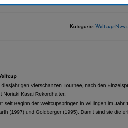
Kategorie:
Weltcup-News
Weltcup
r diesjährigen Vierschanzen-Tournee, nach den Einzels
 Noriaki Kasai Rekordhalter.
r“ seit Beginn der Weltcupspringen in Willingen im Jahr
arth (1997) und Goldberger (1995). Damit sind sie die er