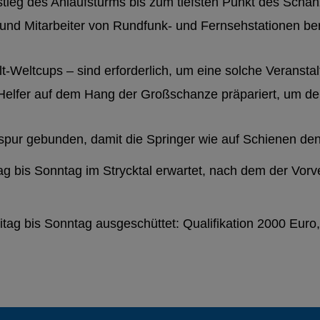
tieg des Anlaufsturms bis zum tiefsten Punkt des Schan
und Mitarbeiter von Rundfunk- und Fernsehstationen b
lt-Weltcups – sind erforderlich, um eine solche Veranstal
Helfer auf dem Hang der Großschanze präpariert, um den
aufspur gebunden, damit die Springer wie auf Schienen de
 bis Sonntag im Strycktal erwartet, nach dem der Vorv
tag bis Sonntag ausgeschüttet: Qualifikation 2000 Eur