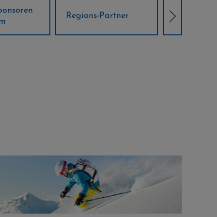
Örtliche Weltcup-
artner
Klima Part
Partner