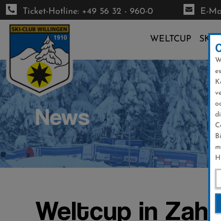
Ticket-Hotline: +49 56 32 - 960-0
E-Mai
WELTCUP
SKI-
W
Direkt
e
zum
K
Inhalt
v
o
News
d
C
B
m
H
Weltcup in Zahl