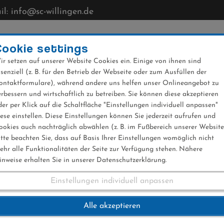
l: info@sc-willingen.de
CLUB
MÜHLENKOPFSCHANZE
NEWS
VERANST
Cookie settings
ir setzen auf unserer Website Cookies ein. Einige von ihnen sind
ssenziell (z. B. für den Betrieb der Webseite oder zum Ausfüllen der
ontaktformulare), während andere uns helfen unser Onlineangebot zu
erbessern und wirtschaftlich zu betreiben. Sie können diese akzeptieren
der per Klick auf die Schaltfläche "Einstellungen individuell anpassen"
iese einstellen. Diese Einstellungen können Sie jederzeit aufrufen und
ookies auch nachträglich abwählen (z. B. im Fußbereich unserer Website
itte beachten Sie, dass auf Basis Ihrer Einstellungen womöglich nicht
ehr alle Funktionalitäten der Seite zur Verfügung stehen. Nähere
inweise erhalten Sie in unserer Datenschutzerklärung.
Einstellungen individuell anpassen
en
Alle akzeptieren