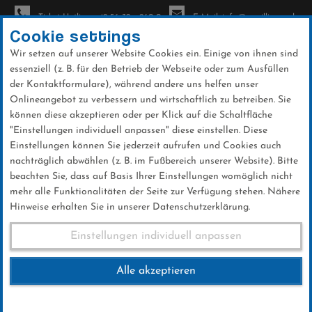
Ticket-Hotline: +49 56 32 - 960-0
E-Mail: info@sc-willingen.de
Cookie settings
Wir setzen auf unserer Website Cookies ein. Einige von ihnen sind
To
essenziell (z. B. für den Betrieb der Webseite oder zum Ausfüllen
na
der Kontaktformulare), während andere uns helfen unser
Direkt
Onlineangebot zu verbessern und wirtschaftlich zu betreiben. Sie
zum
können diese akzeptieren oder per Klick auf die Schaltfläche
Inhalt
"Einstellungen individuell anpassen" diese einstellen. Diese
Einstellungen können Sie jederzeit aufrufen und Cookies auch
News
nachträglich abwählen (z. B. im Fußbereich unserer Website). Bitte
beachten Sie, dass auf Basis Ihrer Einstellungen womöglich nicht
mehr alle Funktionalitäten der Seite zur Verfügung stehen. Nähere
Hinweise erhalten Sie in unserer Datenschutzerklärung.
Weltcup in Zahlen
Einstellungen individuell anpassen
Alle akzeptieren
02 .Februar 2018
Kategorie:
Weltcup-News