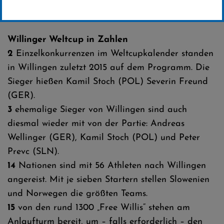
Erstellt von
SC-Willingen
Willinger Weltcup in Zahlen
2
Einzelkonkurrenzen im Weltcupkalender standen
in Willingen zuletzt 2015 auf dem Programm. Die
Sieger hießen Kamil Stoch (POL) Severin Freund
(GER).
3
ehemalige Sieger von Willingen sind auch
diesmal wieder mit von der Partie: Andreas
Wellinger (GER), Kamil Stoch (POL) und Peter
Prevc (SLN).
14
Nationen sind mit 56 Athleten nach Willingen
angereist. Mit je sieben Startern stellen Slowenien
und Norwegen die größten Teams.
15
von den rund 1300 „Free Willis“ stehen am
Anlaufturm bereit, um – falls erforderlich – den