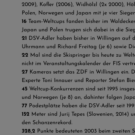
2009), Kofler (2006), Widhölzl (2x 2000), Höl
Polen, Norwegen und Japan mit je vier Siegen
16
Team-Weltcups fanden bisher im Waldecker 
Japan und Polen trugen sich dabei in die Sie
21
DSV-Adler haben bisher in Willingen auf de
Uhrmann und Richard Freitag (je 6) sowie D
22
Mal sind die Skispringer bis heute zu Wel
nicht im Veranstaltungskalender der FIS vertr
27
Kameras setzt das ZDF in Willingen ein. 
Experte Toni Innauer und Reporter Stefan Bier
45
Weltcup-Konkurrenzen sind seit 1995 insges
und Norwegen (je 8) an, dahinter folgen Japa
77
Podestplätze haben die DSV-Adler seit 19
152
Meter sind Jurij Tepes (Slowenien, 2014)
den Schanzenrekord.
328,2
Punkte bedeuteten 2003 beim zweiten Si