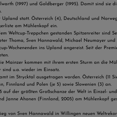
lwarth (1997) und Goldberger (1995). Damit sind sie di
.
Upland statt. Österreich (4), Deutschland und Norwege
gerliste am Mühlenkopf ein.
m Weltcup-Treppchen gestanden Spitzenreiter sind Seve
ieter Thoma, Sven Hannawald, Michael Neumayer und A
tcup-Wochenenden ins Upland angereist. Seit der Premi
eten.
Die Mainzer kommen mit ihrem ersten Sturm an die Mü
 sind u.a. wieder im Einsatz.
amt im Strycktal ausgetragen worden. Österreich (11 Si
n, Finnland und Polen (je 5) sowie Slowenien (3) an.
95 auf der größten Großschanze der Welt in Einzel- u
 und Janne Ahonen (Finnland, 2005) am Mühlenkopf ges
eg von Sven Hannawald in Willingen neuen Weltrekord