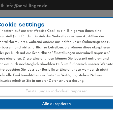
l: info@sc-willingen.de
CLUB
MÜHLENKOPFSCHANZE
NEWS
VERANST
Cookie settings
ir setzen auf unserer Website Cookies ein. Einige von ihnen sind
ssenziell (z. B. für den Betrieb der Webseite oder zum Ausfüllen der
ontaktformulare), während andere uns helfen unser Onlineangebot zu
erbessern und wirtschaftlich zu betreiben. Sie können diese akzeptieren
der per Klick auf die Schaltfläche "Einstellungen individuell anpassen"
iese einstellen. Diese Einstellungen können Sie jederzeit aufrufen und
ookies auch nachträglich abwählen (z. B. im Fußbereich unserer Website
itte beachten Sie, dass auf Basis Ihrer Einstellungen womöglich nicht
ehr alle Funktionalitäten der Seite zur Verfügung stehen. Nähere
inweise erhalten Sie in unserer Datenschutzerklärung.
Einstellungen individuell anpassen
en
Alle akzeptieren