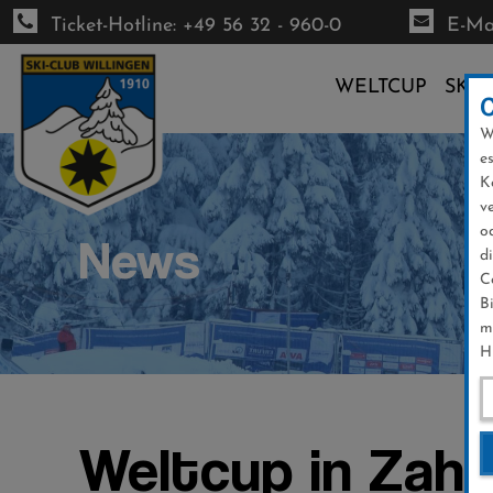
Ticket-Hotline: +49 56 32 - 960-0
E-Mai
WELTCUP
SKI-
W
Direkt
e
zum
K
Inhalt
v
o
News
d
C
B
m
H
Weltcup in Zahl