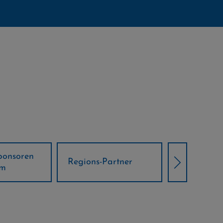
Örtliche Weltcup-
artner
Klima Part
Partner