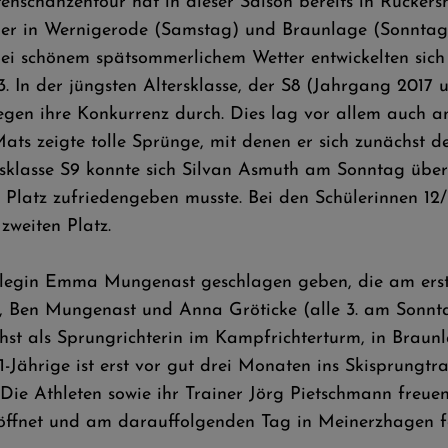
nschanzentour hat in dieser Saison bereits in Rückers
er in Wernigerode (Samstag) und Braunlage (Sonntag) a
. Bei schönem spätsommerlichem Wetter entwickelten si
 In der jüngsten Altersklasse, der S8 (Jahrgang 2017 
gegen ihre Konkurrenz durch. Dies lag vor allem auch 
ats zeigte tolle Sprünge, mit denen er sich zunächst d
sklasse S9 konnte sich Silvan Asmuth am Sonntag über 
 Platz zufriedengeben musste. Bei den Schülerinnen 12/
 zweiten Platz.
llegin Emma Mungenast geschlagen geben, die am erst
 Ben Mungenast und Anna Gröticke (alle 3. am Sonnta
st als Sprungrichterin im Kampfrichterturm, in Braunl
Jährige ist erst vor gut drei Monaten ins Skisprungtr
 Die Athleten sowie ihr Trainer Jörg Pietschmann freue
öffnet und am darauffolgenden Tag in Meinerzhagen fo