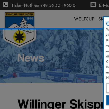
Ticket-Hotline: +49 56 32 - 960-0
E-Mai
WELTCUP
SKI-
W
Direkt
e
zum
K
Inhalt
v
o
News
d
C
B
m
H
Willinger Skispr