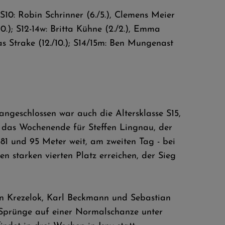
; S10: Robin Schrinner (6./5.), Clemens Meier
/10.); S12-14w: Britta Kühne (2./2.), Emma
as Strake (12./10.); S14/15m: Ben Mungenast
ngeschlossen war auch die Altersklasse S15,
f das Wochenende für Steffen Lingnau, der
 81 und 95 Meter weit, am zweiten Tag - bei
n starken vierten Platz erreichen, der Sieg
eon Krezelok, Karl Beckmann und Sebastian
n Sprünge auf einer Normalschanze unter