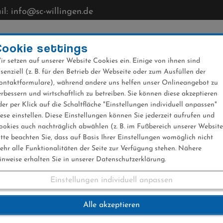
l: info@sc-willingen.de
CLUB
MÜHLENKOPFSCHANZE
NEWS
VERANST
Cookie settings
ir setzen auf unserer Website Cookies ein. Einige von ihnen sind
ssenziell (z. B. für den Betrieb der Webseite oder zum Ausfüllen der
ontaktformulare), während andere uns helfen unser Onlineangebot zu
erbessern und wirtschaftlich zu betreiben. Sie können diese akzeptieren
der per Klick auf die Schaltfläche "Einstellungen individuell anpassen"
iese einstellen. Diese Einstellungen können Sie jederzeit aufrufen und
ookies auch nachträglich abwählen (z. B. im Fußbereich unserer Website
itte beachten Sie, dass auf Basis Ihrer Einstellungen womöglich nicht
ehr alle Funktionalitäten der Seite zur Verfügung stehen. Nähere
inweise erhalten Sie in unserer Datenschutzerklärung.
Einstellungen individuell anpassen
inger im Harz und i
Alle akzeptieren