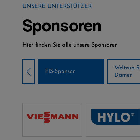
UNSERE UNTERSTÜTZER
Sponsoren
Hier finden Sie alle unsere Sponsoren
Weltcup-Sponsoren
Weltcup-S
sor
Damen
Herren