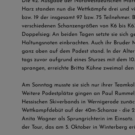
Die 42. Ausgabe der Nordwestdeutschen Matte
Harz standen nun die Wettkämpfe drei und vi
bzw. 19 der insgesamt 97 bzw. 75 Teilnehmer
verschiedenen Schanzengrößen von K6 bis K63.
Doppelsieg: An beiden Tagen setzte sie sich 
Haltungsnoten einbrachten. Auch ihr Bruder M
ganz oben auf dem Podest stand. In der Alter
tags zuvor aufgrund eines Sturzes mit dem 10.
sprangen, erreichte Britta Kühne zweimal den
Am Sonntag musste sie sich nur ihrer Teamko
Weitere Podestplätze gingen an Paul Rummel,
Hessischen Skiverbands in Wernigerode zunäch
Wettkampfdebüt auf der 40m-Schanze - die 21-
Anita Wagner als Sprungrichterin im Einsatz.
der Tour, das am 5. Oktober in Winterberg er