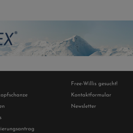
Free-Willis gesucht!
opfschanze
Kontaktformular
en
Newsletter
s
tierungsantrag