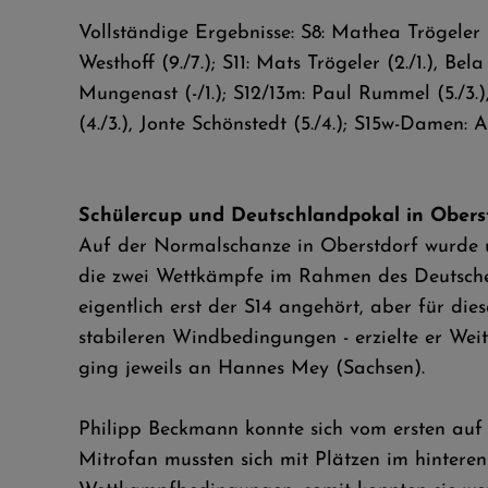
Vollständige Ergebnisse: S8: Mathea Trögeler (1.
Westhoff (9./7.); S11: Mats Trögeler (2./1.), Be
Mungenast (-/1.); S12/13m: Paul Rummel (5./3.)
(4./3.), Jonte Schönstedt (5./4.); S15w-Damen: 
Schülercup und Deutschlandpokal in Obers
Auf der Normalschanze in Oberstdorf wurde un
die zwei Wettkämpfe im Rahmen des Deutschen 
eigentlich erst der S14 angehört, aber für di
stabileren Windbedingungen - erzielte er Weit
ging jeweils an Hannes Mey (Sachsen).
Philipp Beckmann konnte sich vom ersten auf 
Mitrofan mussten sich mit Plätzen im hintere