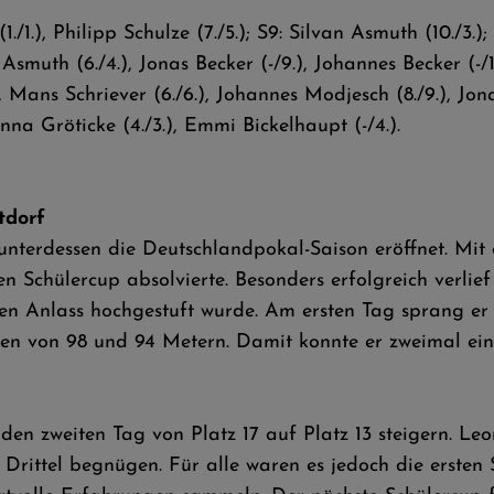
/1.), Philipp Schulze (7./5.); S9: Silvan Asmuth (10./3.)
la Asmuth (6./4.), Jonas Becker (-/9.), Johannes Becker (-
, Mans Schriever (6./6.), Johannes Modjesch (8./9.), Jon
Anna Gröticke (4./3.), Emmi Bickelhaupt (-/4.).
tdorf
terdessen die Deutschlandpokal-Saison eröffnet. Mit a
Schülercup absolvierte. Besonders erfolgreich verlie
esen Anlass hochgestuft wurde. Am ersten Tag sprang er
en von 98 und 94 Metern. Damit konnte er zweimal eine
den zweiten Tag von Platz 17 auf Platz 13 steigern. L
n Drittel begnügen. Für alle waren es jedoch die erste