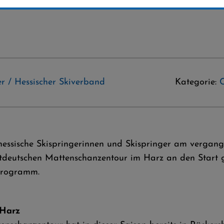
r / Hessischer Skiverband
Kategorie:
 hessische Skispringerinnen und Skispringer am verg
tdeutschen Mattenschanzentour im Harz an den Start gi
 Programm.
 Harz