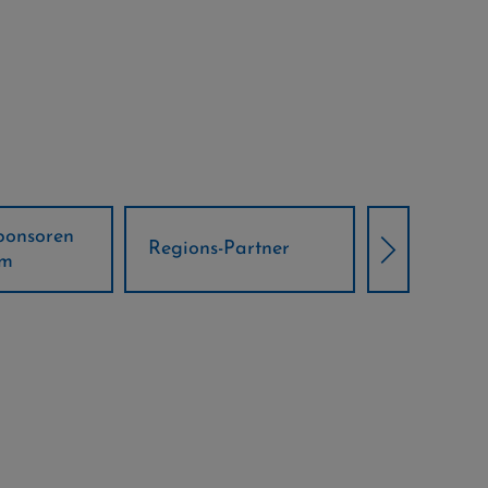
Örtliche Weltcup-
artner
Klima Part
Partner