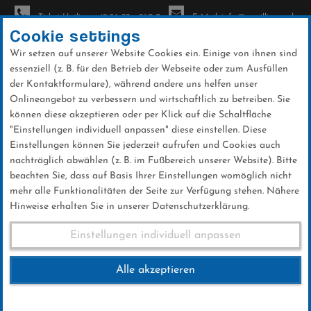
Ticket-Hotline: +49 56 32 - 960-0
E-Mail: info@sc-willingen.de
Cookie settings
Wir setzen auf unserer Website Cookies ein. Einige von ihnen sind
To
essenziell (z. B. für den Betrieb der Webseite oder zum Ausfüllen
na
der Kontaktformulare), während andere uns helfen unser
Direkt
Onlineangebot zu verbessern und wirtschaftlich zu betreiben. Sie
zum
können diese akzeptieren oder per Klick auf die Schaltfläche
Inhalt
"Einstellungen individuell anpassen" diese einstellen. Diese
Einstellungen können Sie jederzeit aufrufen und Cookies auch
News
nachträglich abwählen (z. B. im Fußbereich unserer Website). Bitte
beachten Sie, dass auf Basis Ihrer Einstellungen womöglich nicht
mehr alle Funktionalitäten der Seite zur Verfügung stehen. Nähere
Hinweise erhalten Sie in unserer Datenschutzerklärung.
WM-Gold mit Note 20 für
Einstellungen individuell anpassen
Leyhe
Alle akzeptieren
25 .Februar 2019