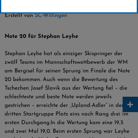
Kategorie:
Erstellt von
SC-Willingen
Note 20 für Stephan Leyhe
Stephan Leyhe hat als einziger Skispringer der
zwölf Teams im Mannschaftswettbewerb der WM
am Bergisel für seinen Sprung im Finale die Note
20 bekommen. Auch wenn die Bewertung des
Tschechen Josef Slavik aus der Wertung fiel – die
schlechteste und beste Note werden jeweils
+
gestrichen – erreichte der „Upland-Adler“ in der
dritten Startgruppe Platz eins nach Rang drei im
ersten Durchgang.In die Wertung kam eine 19,5
und zwei Mal 19,0. Beim ersten Sprung war Leyhe