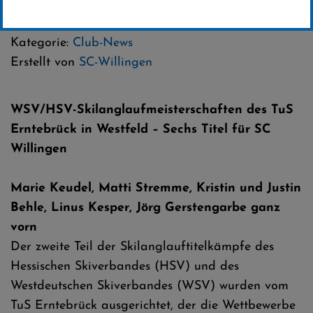
06 .März 2017
Kategorie:
Club-News
Erstellt von
SC-Willingen
WSV/HSV-Skilanglaufmeisterschaften des TuS
Erntebrück in Westfeld – Sechs Titel für SC
Willingen
Marie Keudel, Matti Stremme, Kristin und Justin
Behle, Linus Kesper, Jörg Gerstengarbe ganz
vorn
Der zweite Teil der Skilanglauftitelkämpfe des
Hessischen Skiverbandes (HSV) und des
Westdeutschen Skiverbandes (WSV) wurden vom
TuS Erntebrück ausgerichtet, der die Wettbewerbe