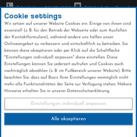
Ticket-Hotline: +49 56 32 - 960-0
E-Mail: info@sc-willingen.de
Cookie settings
Wir setzen auf unserer Website Cookies ein. Einige von ihnen sind
To
essenziell (z. B. für den Betrieb der Webseite oder zum Ausfüllen
na
der Kontaktformulare), während andere uns helfen unser
Direkt
Onlineangebot zu verbessern und wirtschaftlich zu betreiben. Sie
zum
können diese akzeptieren oder per Klick auf die Schaltfläche
Inhalt
"Einstellungen individuell anpassen" diese einstellen. Diese
Einstellungen können Sie jederzeit aufrufen und Cookies auch
News
nachträglich abwählen (z. B. im Fußbereich unserer Website). Bitte
beachten Sie, dass auf Basis Ihrer Einstellungen womöglich nicht
mehr alle Funktionalitäten der Seite zur Verfügung stehen. Nähere
Hinweise erhalten Sie in unserer Datenschutzerklärung.
WSV/HSV-
Einstellungen individuell anpassen
Skilanglaufmeisterschaften
Alle akzeptieren
Westfeld