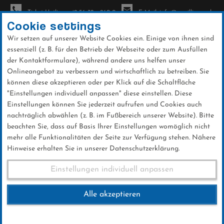
Ticket-Hotline: +49 56 32 - 960-0
E-Mail: info@sc-willingen.de
Cookie settings
Wir setzen auf unserer Website Cookies ein. Einige von ihnen sind
To
essenziell (z. B. für den Betrieb der Webseite oder zum Ausfüllen
na
der Kontaktformulare), während andere uns helfen unser
Direkt
Onlineangebot zu verbessern und wirtschaftlich zu betreiben. Sie
zum
können diese akzeptieren oder per Klick auf die Schaltfläche
Inhalt
"Einstellungen individuell anpassen" diese einstellen. Diese
Einstellungen können Sie jederzeit aufrufen und Cookies auch
News
nachträglich abwählen (z. B. im Fußbereich unserer Website). Bitte
beachten Sie, dass auf Basis Ihrer Einstellungen womöglich nicht
mehr alle Funktionalitäten der Seite zur Verfügung stehen. Nähere
Hinweise erhalten Sie in unserer Datenschutzerklärung.
Zwei Teams sausen ins
Einstellungen individuell anpassen
Bundesfinale
Alle akzeptieren
24 .Januar 2025