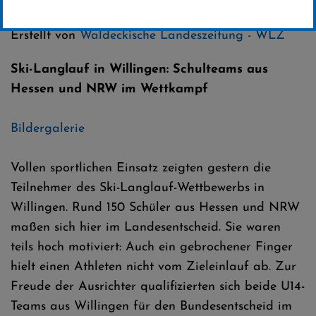
Kategorie:
Club-News
,
Skilanglauf
Erstellt von
Waldeckische Landeszeitung - WLZ
Ski-Langlauf in Willingen: Schulteams aus
Hessen und NRW im Wettkampf
Bildergalerie
Vollen sportlichen Einsatz zeigten gestern die
Teilnehmer des Ski-Langlauf-Wettbewerbs in
Willingen. Rund 150 Schüler aus Hessen und NRW
maßen sich hier im Landesentscheid. Sie waren
teils hoch motiviert: Auch ein gebrochener Finger
hielt einen Athleten nicht vom Zieleinlauf ab. Zur
Freude der Ausrichter qualifizierten sich beide U14-
Teams aus Willingen für den Bundesentscheid im