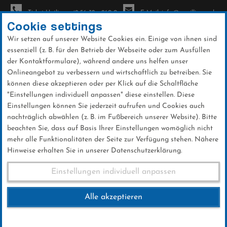
Ticket-Hotline: +49 56 32 - 960-0
E-Mail: info@sc-willingen.de
Cookie settings
Wir setzen auf unserer Website Cookies ein. Einige von ihnen sind
To
essenziell (z. B. für den Betrieb der Webseite oder zum Ausfüllen
na
der Kontaktformulare), während andere uns helfen unser
Direkt
Onlineangebot zu verbessern und wirtschaftlich zu betreiben. Sie
zum
können diese akzeptieren oder per Klick auf die Schaltfläche
Inhalt
"Einstellungen individuell anpassen" diese einstellen. Diese
Einstellungen können Sie jederzeit aufrufen und Cookies auch
News
nachträglich abwählen (z. B. im Fußbereich unserer Website). Bitte
beachten Sie, dass auf Basis Ihrer Einstellungen womöglich nicht
mehr alle Funktionalitäten der Seite zur Verfügung stehen. Nähere
Hinweise erhalten Sie in unserer Datenschutzerklärung.
Zwischen Baukran und Bagger
Einstellungen individuell anpassen
Alle akzeptieren
19 .Dezember 2025
Kategorie:
Club-News
,
Skispringen