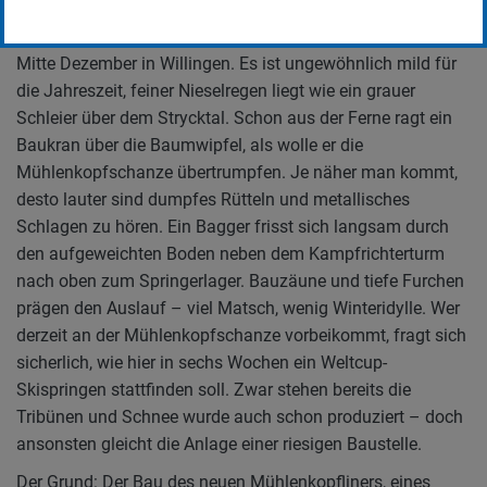
Erstellt von
Friederike Weiler
Mitte Dezember in Willingen. Es ist ungewöhnlich mild für
die Jahreszeit, feiner Nieselregen liegt wie ein grauer
Schleier über dem Strycktal. Schon aus der Ferne ragt ein
Baukran über die Baumwipfel, als wolle er die
Mühlenkopfschanze übertrumpfen. Je näher man kommt,
desto lauter sind dumpfes Rütteln und metallisches
Schlagen zu hören. Ein Bagger frisst sich langsam durch
den aufgeweichten Boden neben dem Kampfrichterturm
nach oben zum Springerlager. Bauzäune und tiefe Furchen
prägen den Auslauf – viel Matsch, wenig Winteridylle. Wer
derzeit an der Mühlenkopfschanze vorbeikommt, fragt sich
sicherlich, wie hier in sechs Wochen ein Weltcup-
Skispringen stattfinden soll. Zwar stehen bereits die
Tribünen und Schnee wurde auch schon produziert – doch
ansonsten gleicht die Anlage einer riesigen Baustelle.
Der Grund: Der Bau des neuen Mühlenkopfliners, eines