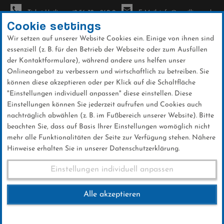
Ticket-Hotline: +49 56 32 - 960-0
E-Mail: info@sc-willingen.de
Cookie settings
Wir setzen auf unserer Website Cookies ein. Einige von ihnen sind
To
essenziell (z. B. für den Betrieb der Webseite oder zum Ausfüllen
na
der Kontaktformulare), während andere uns helfen unser
Direkt
Onlineangebot zu verbessern und wirtschaftlich zu betreiben. Sie
zum
können diese akzeptieren oder per Klick auf die Schaltfläche
Inhalt
"Einstellungen individuell anpassen" diese einstellen. Diese
Einstellungen können Sie jederzeit aufrufen und Cookies auch
Nikolauslauf
nachträglich abwählen (z. B. im Fußbereich unserer Website). Bitte
beachten Sie, dass auf Basis Ihrer Einstellungen womöglich nicht
mehr alle Funktionalitäten der Seite zur Verfügung stehen. Nähere
Hinweise erhalten Sie in unserer Datenschutzerklärung.
Nikolauslauf
Einstellungen individuell anpassen
Alle akzeptieren
30.NOVEMBER 2018