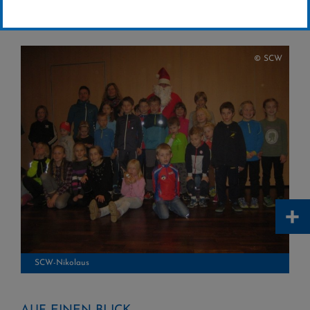
Nikolauslauf am 30. November im Upland-
Stadion
© SCW
+
SCW-Nikolaus