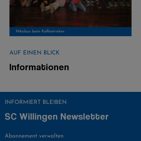
Nikolaus beim Kaffeetrinken
AUF EINEN BLICK
Informationen
INFORMIERT BLEIBEN
SC Willingen Newsletter
Abonnement verwalten