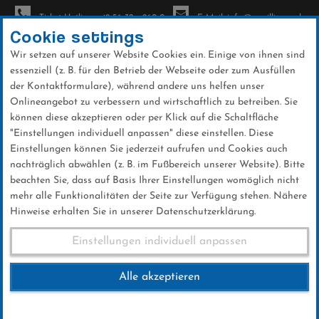
Ticket-Hotline: +49 56 32 - 960-0
E-Mail: info@sc-willingen.de
Cookie settings
Wir setzen auf unserer Website Cookies ein. Einige von ihnen sind
To
essenziell (z. B. für den Betrieb der Webseite oder zum Ausfüllen
na
der Kontaktformulare), während andere uns helfen unser
Direkt
Onlineangebot zu verbessern und wirtschaftlich zu betreiben. Sie
zum
können diese akzeptieren oder per Klick auf die Schaltfläche
Inhalt
"Einstellungen individuell anpassen" diese einstellen. Diese
Einstellungen können Sie jederzeit aufrufen und Cookies auch
Nikolauslauf
nachträglich abwählen (z. B. im Fußbereich unserer Website). Bitte
beachten Sie, dass auf Basis Ihrer Einstellungen womöglich nicht
mehr alle Funktionalitäten der Seite zur Verfügung stehen. Nähere
Hinweise erhalten Sie in unserer Datenschutzerklärung.
Nikolauslauf
Einstellungen individuell anpassen
Alle akzeptieren
03.DEZEMBER 2017