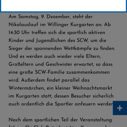
Der Tag hat Tradition beim Ski-Club Willingen,
weil sich dafür selbst der Nikolaus frei nimmt.
Am Samstag, 9. Dezember, steht der
Nikolauslauf im Willinger Kurgarten an. Ab
14:30 Uhr treffen sich die sportlich aktiven
Kinder und Jugendlichen des SCW, um die
Sieger der spannenden Wettkämpfe zu finden.
Und
es werden auch wieder viele Eltern,
Großeltern und Geschwister erwartet, so dass
eine große SCW-Familie zusammenkommen
wird. Außerdem findet parallel das
Wintermärchen, ein kleiner Weihnachtsmarkt
im Kurgarten statt, dessen Besucher sicherlich
+
auch ordentlich die Sportler anfeuern werden.
Nach dem sportlichen Teil der Veranstaltung