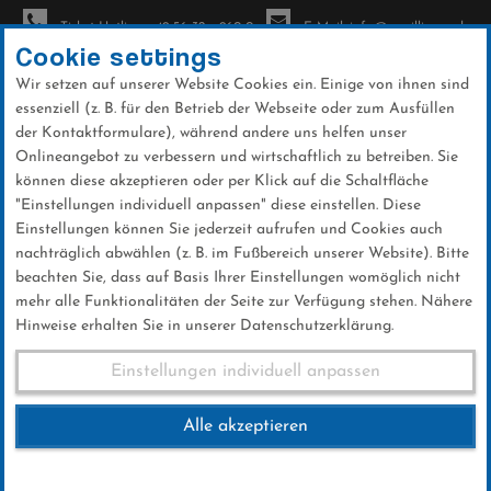
Ticket-Hotline: +49 56 32 - 960-0
E-Mail: info@sc-willingen.de
Cookie settings
Wir setzen auf unserer Website Cookies ein. Einige von ihnen sind
To
essenziell (z. B. für den Betrieb der Webseite oder zum Ausfüllen
na
der Kontaktformulare), während andere uns helfen unser
Direkt
Onlineangebot zu verbessern und wirtschaftlich zu betreiben. Sie
zum
können diese akzeptieren oder per Klick auf die Schaltfläche
Inhalt
"Einstellungen individuell anpassen" diese einstellen. Diese
Einstellungen können Sie jederzeit aufrufen und Cookies auch
Nikolauslauf
nachträglich abwählen (z. B. im Fußbereich unserer Website). Bitte
beachten Sie, dass auf Basis Ihrer Einstellungen womöglich nicht
mehr alle Funktionalitäten der Seite zur Verfügung stehen. Nähere
Hinweise erhalten Sie in unserer Datenschutzerklärung.
Nikolauslauf
Einstellungen individuell anpassen
Alle akzeptieren
09.DEZEMBER 2023