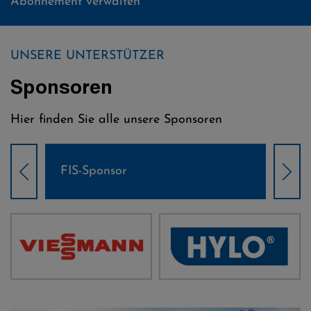
Abonnement verwalten
UNSERE UNTERSTÜTZER
Sponsoren
Hier finden Sie alle unsere Sponsoren
Weltcup-Sponsoren Damen
Wel