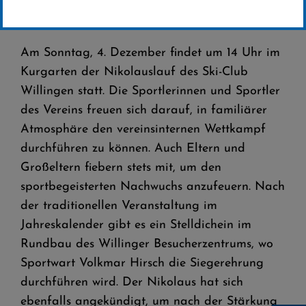
Nikolauslauf des SC Willingen am 4.
Dezember 2016
Am Sonntag, 4. Dezember findet um 14 Uhr im
Kurgarten der Nikolauslauf des Ski-Club
Willingen statt. Die Sportlerinnen und Sportler
des Vereins freuen sich darauf, in familiärer
Atmosphäre den vereinsinternen Wettkampf
durchführen zu können. Auch Eltern und
Großeltern fiebern stets mit, um den
sportbegeisterten Nachwuchs anzufeuern. Nach
der traditionellen Veranstaltung im
Jahreskalender gibt es ein Stelldichein im
Rundbau des Willinger Besucherzentrums, wo
Sportwart Volkmar Hirsch die Siegerehrung
durchführen wird. Der Nikolaus hat sich
ebenfalls angekündigt, um nach der Stärkung