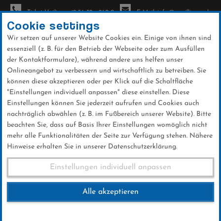
Ticket-Hotline: +49 56 32 - 960-0
E-Mail: info@sc-willingen.de
Cookie settings
Wir setzen auf unserer Website Cookies ein. Einige von ihnen sind
To
essenziell (z. B. für den Betrieb der Webseite oder zum Ausfüllen
na
der Kontaktformulare), während andere uns helfen unser
Direkt
Onlineangebot zu verbessern und wirtschaftlich zu betreiben. Sie
zum
können diese akzeptieren oder per Klick auf die Schaltfläche
Inhalt
"Einstellungen individuell anpassen" diese einstellen. Diese
Einstellungen können Sie jederzeit aufrufen und Cookies auch
Nikolauslauf 2016
nachträglich abwählen (z. B. im Fußbereich unserer Website). Bitte
beachten Sie, dass auf Basis Ihrer Einstellungen womöglich nicht
mehr alle Funktionalitäten der Seite zur Verfügung stehen. Nähere
Hinweise erhalten Sie in unserer Datenschutzerklärung.
Nikolauslauf 2016
Einstellungen individuell anpassen
Alle akzeptieren
04.DEZEMBER 2016