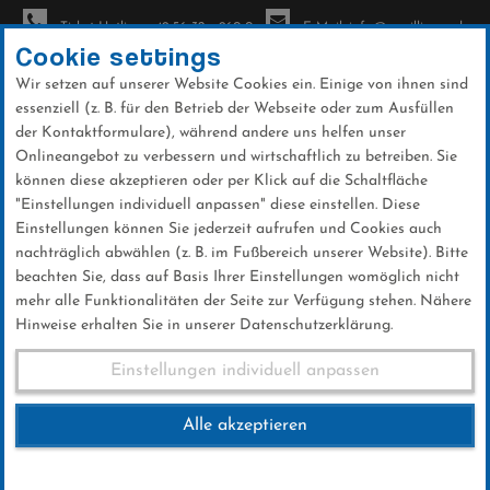
Ticket-Hotline: +49 56 32 - 960-0
E-Mail: info@sc-willingen.de
Cookie settings
Wir setzen auf unserer Website Cookies ein. Einige von ihnen sind
To
essenziell (z. B. für den Betrieb der Webseite oder zum Ausfüllen
na
der Kontaktformulare), während andere uns helfen unser
Direkt
Onlineangebot zu verbessern und wirtschaftlich zu betreiben. Sie
zum
können diese akzeptieren oder per Klick auf die Schaltfläche
Inhalt
"Einstellungen individuell anpassen" diese einstellen. Diese
Einstellungen können Sie jederzeit aufrufen und Cookies auch
Nordic Camp Willingen
nachträglich abwählen (z. B. im Fußbereich unserer Website). Bitte
beachten Sie, dass auf Basis Ihrer Einstellungen womöglich nicht
mehr alle Funktionalitäten der Seite zur Verfügung stehen. Nähere
Hinweise erhalten Sie in unserer Datenschutzerklärung.
Nordic Camp Willingen
Einstellungen individuell anpassen
Alle akzeptieren
12.AUGUST 2024 - 16.AUGUST 2024