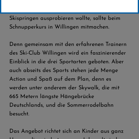
Wintersportfans aufgepasst: Wer schon immer
mal die Sportarten Langlauf, Biathlon oder
Skispringen ausprobieren wollte, sollte beim
Schnupperkurs in Willingen mitmachen.
Denn gemeinsam mit den erfahrenen Trainern
des Ski-Club Willingen wird ein faszinierender
Einblick in die drei Sportarten geboten. Aber
auch abseits des Sports stehen jede Menge
Action und Spaß auf dem Plan, denn es
werden unter anderem der Skywalk, die mit
665 Metern längste Hängebrücke
Deutschlands, und die Sommerrodelbahn
besucht.
Das Angebot richtet sich an Kinder aus ganz