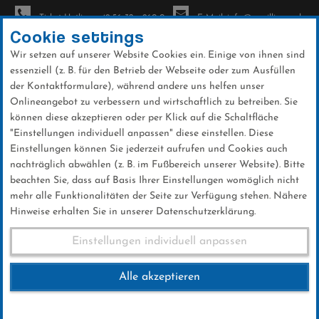
Ticket-Hotline: +49 56 32 - 960-0
E-Mail: info@sc-willingen.de
Cookie settings
Wir setzen auf unserer Website Cookies ein. Einige von ihnen sind
To
essenziell (z. B. für den Betrieb der Webseite oder zum Ausfüllen
na
der Kontaktformulare), während andere uns helfen unser
Direkt
Onlineangebot zu verbessern und wirtschaftlich zu betreiben. Sie
zum
können diese akzeptieren oder per Klick auf die Schaltfläche
Inhalt
"Einstellungen individuell anpassen" diese einstellen. Diese
Einstellungen können Sie jederzeit aufrufen und Cookies auch
Nordic Day Willingen
nachträglich abwählen (z. B. im Fußbereich unserer Website). Bitte
beachten Sie, dass auf Basis Ihrer Einstellungen womöglich nicht
mehr alle Funktionalitäten der Seite zur Verfügung stehen. Nähere
Hinweise erhalten Sie in unserer Datenschutzerklärung.
Nordic Day Willingen
Einstellungen individuell anpassen
Alle akzeptieren
12.MÄRZ 2025