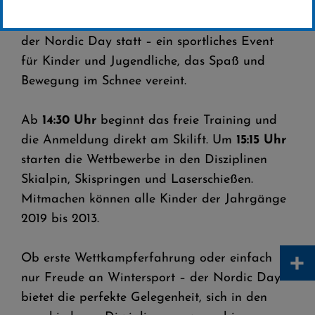
Wintersportfreunde aufgepasst! Am
12. März
2025
findet am
Skilift Ritzhagen
in Willingen
der Nordic Day statt – ein sportliches Event
für Kinder und Jugendliche, das Spaß und
Bewegung im Schnee vereint.
Ab
14:30 Uhr
beginnt das freie Training und
die Anmeldung direkt am Skilift. Um
15:15 Uhr
starten die Wettbewerbe in den Disziplinen
Skialpin, Skispringen und Laserschießen.
Mitmachen können alle Kinder der Jahrgänge
2019 bis 2013.
+
Ob erste Wettkampferfahrung oder einfach
nur Freude an Wintersport – der Nordic Day
bietet die perfekte Gelegenheit, sich in den