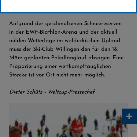
Pokallanglauf in der EWF Biathlon Arena
muss ausfallen
Aufgrund der geschmolzenen Schneereserven
in der EWF-Biathlon-Arena und der aktuell
milden Wetterlage im waldeckischen Upland
muss der Ski-Club Willingen den für den 18.
März geplanten Pokallanglauf absagen. Eine
Präparierung einer wettkampftauglichen
Strecke ist vor Ort nicht mehr möglich.
Dieter Schütz - Weltcup-Pressechef
© SCW
+