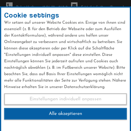
Ticket-Hotline: +49 56 32 - 960-0
E-Mail: info@sc-willingen.de
Cookie settings
Wir setzen auf unserer Website Cookies ein. Einige von ihnen sind
To
essenziell (z. B. für den Betrieb der Webseite oder zum Ausfüllen
na
der Kontaktformulare), während andere uns helfen unser
Direkt
Onlineangebot zu verbessern und wirtschaftlich zu betreiben. Sie
zum
können diese akzeptieren oder per Klick auf die Schaltfläche
Inhalt
"Einstellungen individuell anpassen" diese einstellen. Diese
Einstellungen können Sie jederzeit aufrufen und Cookies auch
Pokallanglauf
nachträglich abwählen (z. B. im Fußbereich unserer Website). Bitte
beachten Sie, dass auf Basis Ihrer Einstellungen womöglich nicht
mehr alle Funktionalitäten der Seite zur Verfügung stehen. Nähere
Hinweise erhalten Sie in unserer Datenschutzerklärung.
Pokallanglauf
Einstellungen individuell anpassen
Alle akzeptieren
18.MÄRZ 2017