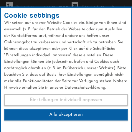
Ticket-Hotline: +49 56 32 - 960-0
E-Mail: info@sc-willingen.de
Cookie settings
Wir setzen auf unserer Website Cookies ein. Einige von ihnen sind
To
essenziell (z. B. für den Betrieb der Webseite oder zum Ausfüllen
na
der Kontaktformulare), während andere uns helfen unser
Direkt
Onlineangebot zu verbessern und wirtschaftlich zu betreiben. Sie
zum
können diese akzeptieren oder per Klick auf die Schaltfläche
Inhalt
"Einstellungen individuell anpassen" diese einstellen. Diese
Einstellungen können Sie jederzeit aufrufen und Cookies auch
Rollski-Bergrennen
nachträglich abwählen (z. B. im Fußbereich unserer Website). Bitte
beachten Sie, dass auf Basis Ihrer Einstellungen womöglich nicht
mehr alle Funktionalitäten der Seite zur Verfügung stehen. Nähere
Hinweise erhalten Sie in unserer Datenschutzerklärung.
Rollski-Bergrennen
Einstellungen individuell anpassen
Alle akzeptieren
04.SEPTEMBER 2021