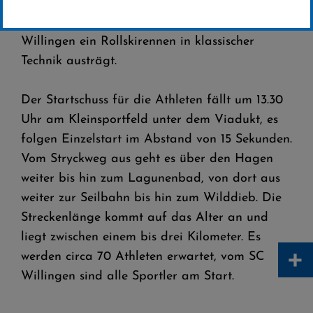
Auf Rollski durch Willingen – das ist möglich
am Samstag, 4. September, wenn der SC
Willingen ein Rollskirennen in klassischer
Technik austrägt.
Der Startschuss für die Athleten fällt um 13.30
Uhr am Kleinsportfeld unter dem Viadukt, es
folgen Einzelstart im Abstand von 15 Sekunden.
Vom Stryckweg aus geht es über den Hagen
weiter bis hin zum Lagunenbad, von dort aus
weiter zur Seilbahn bis hin zum Wilddieb. Die
Streckenlänge kommt auf das Alter an und
liegt zwischen einem bis drei Kilometer. Es
+
werden circa 70 Athleten erwartet, vom SC
Willingen sind alle Sportler am Start.