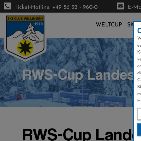
Ticket-Hotline: +49 56 32 - 960-0
E-Mai
WELTCUP
SKI-
W
Direkt
e
zum
K
Inhalt
v
o
RWS-Cup Landese
d
C
B
m
H
RWS-Cup Lande