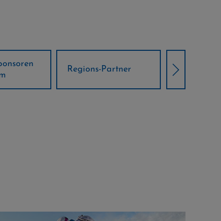
Örtliche Weltcup-
artner
Klima Part
Partner