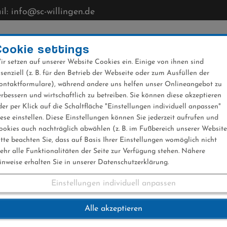
l: info@sc-willingen.de
CLUB
MÜHLENKOPFSCHANZE
NEWS
VERANST
Cookie settings
ir setzen auf unserer Website Cookies ein. Einige von ihnen sind
ssenziell (z. B. für den Betrieb der Webseite oder zum Ausfüllen der
ontaktformulare), während andere uns helfen unser Onlineangebot zu
erbessern und wirtschaftlich zu betreiben. Sie können diese akzeptieren
der per Klick auf die Schaltfläche "Einstellungen individuell anpassen"
ntscheid
iese einstellen. Diese Einstellungen können Sie jederzeit aufrufen und
ookies auch nachträglich abwählen (z. B. im Fußbereich unserer Website
itte beachten Sie, dass auf Basis Ihrer Einstellungen womöglich nicht
ehr alle Funktionalitäten der Seite zur Verfügung stehen. Nähere
inweise erhalten Sie in unserer Datenschutzerklärung.
Einstellungen individuell anpassen
sentscheid
Alle akzeptieren