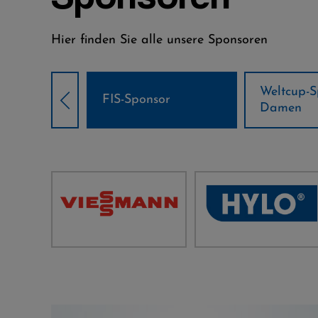
Hier finden Sie alle unsere Sponsoren
Weltcup-Sponsoren
Weltcup-S
sor
Damen
Herren