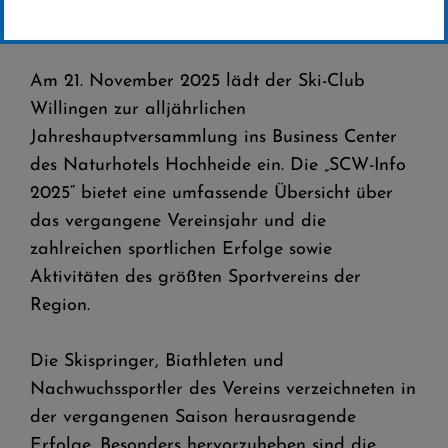
21.NOVEMBER 2025
Am 21. November 2025 lädt der Ski-Club
Willingen zur alljährlichen
Jahreshauptversammlung ins Business Center
des Naturhotels Hochheide ein. Die „SCW-Info
2025“ bietet eine umfassende Übersicht über
das vergangene Vereinsjahr und die
zahlreichen sportlichen Erfolge sowie
Aktivitäten des größten Sportvereins der
Region.
Die Skispringer, Biathleten und
Nachwuchssportler des Vereins verzeichneten in
der vergangenen Saison herausragende
Erfolge. Besonders hervorzuheben sind die