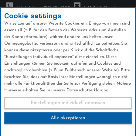
Ticket-Hotline: +49 56 32 - 960-0
E-Mail: info@sc-willingen.de
Cookie settings
Wir setzen auf unserer Website Cookies ein. Einige von ihnen sind
To
essenziell (z. B. für den Betrieb der Webseite oder zum Ausfüllen
na
der Kontaktformulare), während andere uns helfen unser
Direkt
Onlineangebot zu verbessern und wirtschaftlich zu betreiben. Sie
zum
können diese akzeptieren oder per Klick auf die Schaltfläche
Inhalt
"Einstellungen individuell anpassen" diese einstellen. Diese
Einstellungen können Sie jederzeit aufrufen und Cookies auch
Ski-Club Willingen lädt zur
nachträglich abwählen (z. B. im Fußbereich unserer Website). Bitte
Jahreshauptversammlung 2025 ein
beachten Sie, dass auf Basis Ihrer Einstellungen womöglich nicht
mehr alle Funktionalitäten der Seite zur Verfügung stehen. Nähere
Hinweise erhalten Sie in unserer Datenschutzerklärung.
Ski-Club Willingen lädt zur
Einstellungen individuell anpassen
Jahreshauptversammlung
Alle akzeptieren
2025 ein