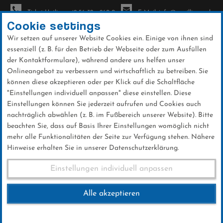
Ticket-Hotline: +49 56 32 - 960-0
E-Mail: info@sc-willingen.de
Cookie settings
Wir setzen auf unserer Website Cookies ein. Einige von ihnen sind
To
essenziell (z. B. für den Betrieb der Webseite oder zum Ausfüllen
na
der Kontaktformulare), während andere uns helfen unser
Direkt
Onlineangebot zu verbessern und wirtschaftlich zu betreiben. Sie
zum
können diese akzeptieren oder per Klick auf die Schaltfläche
Inhalt
"Einstellungen individuell anpassen" diese einstellen. Diese
Einstellungen können Sie jederzeit aufrufen und Cookies auch
Teamsprint in der EWF-Biathlon-
nachträglich abwählen (z. B. im Fußbereich unserer Website). Bitte
Arena
beachten Sie, dass auf Basis Ihrer Einstellungen womöglich nicht
mehr alle Funktionalitäten der Seite zur Verfügung stehen. Nähere
Hinweise erhalten Sie in unserer Datenschutzerklärung.
Teamsprint in der EWF-
Einstellungen individuell anpassen
Biathlon-Arena
Alle akzeptieren
12.MÄRZ 2023