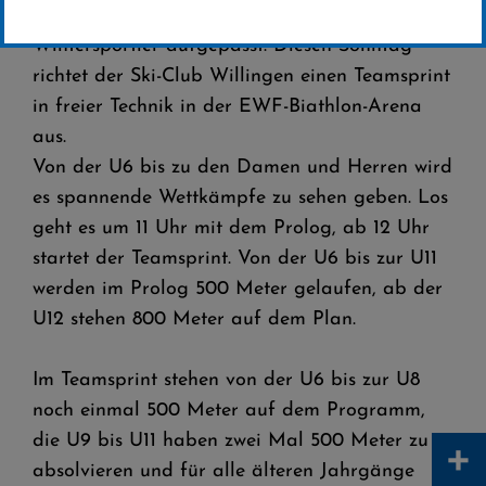
Wintersportler aufgepasst: Diesen Sonntag
richtet der Ski-Club Willingen einen Teamsprint
in freier Technik in der EWF-Biathlon-Arena
aus.
Von der U6 bis zu den Damen und Herren wird
es spannende Wettkämpfe zu sehen geben. Los
geht es um 11 Uhr mit dem Prolog, ab 12 Uhr
startet der Teamsprint. Von der U6 bis zur U11
werden im Prolog 500 Meter gelaufen, ab der
U12 stehen 800 Meter auf dem Plan.
Im Teamsprint stehen von der U6 bis zur U8
noch einmal 500 Meter auf dem Programm,
die U9 bis U11 haben zwei Mal 500 Meter zu
+
absolvieren und für alle älteren Jahrgänge