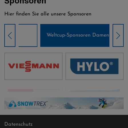
Sponsoren
Hier finden Sie alle unsere Sponsoren
Weltcup-Sponsoren Damen
Wel