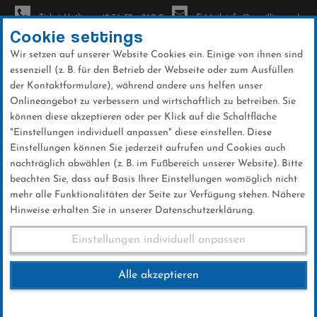
Ticket-Hotline: +49 56 32 - 960-0
E-Mail: info@sc-willingen.de
Cookie settings
Wir setzen auf unserer Website Cookies ein. Einige von ihnen sind
To
essenziell (z. B. für den Betrieb der Webseite oder zum Ausfüllen
na
der Kontaktformulare), während andere uns helfen unser
Direkt
Onlineangebot zu verbessern und wirtschaftlich zu betreiben. Sie
zum
können diese akzeptieren oder per Klick auf die Schaltfläche
Inhalt
"Einstellungen individuell anpassen" diese einstellen. Diese
Einstellungen können Sie jederzeit aufrufen und Cookies auch
Warsteiner Orenberg Cup 2016
nachträglich abwählen (z. B. im Fußbereich unserer Website). Bitte
beachten Sie, dass auf Basis Ihrer Einstellungen womöglich nicht
mehr alle Funktionalitäten der Seite zur Verfügung stehen. Nähere
Hinweise erhalten Sie in unserer Datenschutzerklärung.
Warsteiner Orenberg Cup
Einstellungen individuell anpassen
2016
Alle akzeptieren
10.JULI 2016