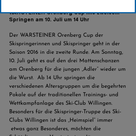
WARSTEINER Orenberg Cup mit zweitem
Springen am 10. Juli um 14 Uhr
Der WARSTEINER Orenberg Cup der
Skispringerinnen und Skispringer geht in der
Saison 2016 in die zweite Runde. Am Sonntag,
10. Juli geht es auf den drei Mattenschanzen
am Orenberg für die jungen „Adler“ wieder um
die Wurst. Ab 14 Uhr springen die
verschiedenen Altersgruppen um die begehrten
Pokale auf der traditionellen Trainings- und
Wettkampfanlage des Ski-Club Willingen.
Besonders für die Skispringer-Truppe des Ski-
Clubs Willingen ist das „Heimspiel“ immer
etwas ganz Besonderes, möchten die