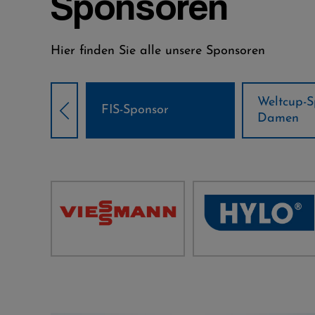
Sponsoren
Hier finden Sie alle unsere Sponsoren
Weltcup-Sponsoren
Weltcup-S
sor
Damen
Herren