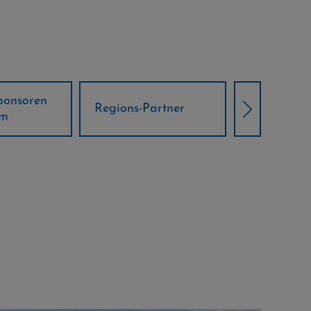
Örtliche Weltcup-
artner
Klima Part
Partner