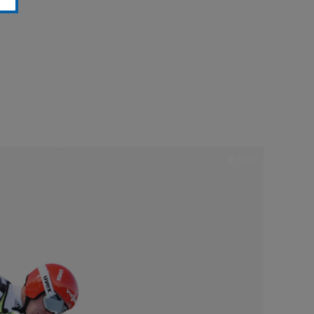
© SCW