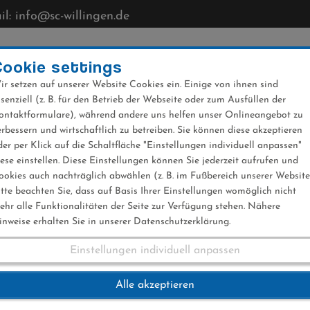
l: info@sc-willingen.de
CLUB
MÜHLENKOPFSCHANZE
NEWS
VERANST
Cookie settings
ir setzen auf unserer Website Cookies ein. Einige von ihnen sind
ssenziell (z. B. für den Betrieb der Webseite oder zum Ausfüllen der
ontaktformulare), während andere uns helfen unser Onlineangebot zu
erbessern und wirtschaftlich zu betreiben. Sie können diese akzeptieren
der per Klick auf die Schaltfläche "Einstellungen individuell anpassen"
rg-Cup Juli 2018
iese einstellen. Diese Einstellungen können Sie jederzeit aufrufen und
ookies auch nachträglich abwählen (z. B. im Fußbereich unserer Website
itte beachten Sie, dass auf Basis Ihrer Einstellungen womöglich nicht
ehr alle Funktionalitäten der Seite zur Verfügung stehen. Nähere
inweise erhalten Sie in unserer Datenschutzerklärung.
Einstellungen individuell anpassen
berg-Cup Juli 2018
Alle akzeptieren