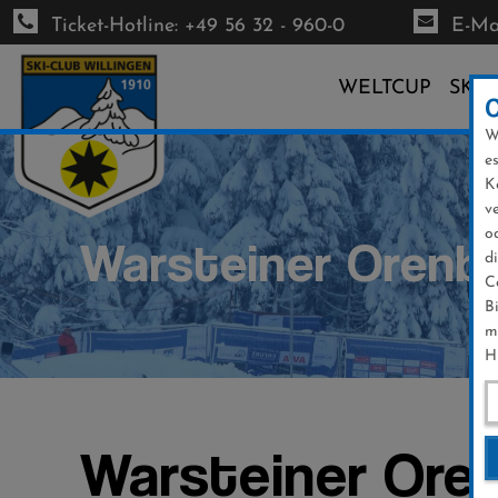
Ticket-Hotline: +49 56 32 - 960-0
E-Mai
WELTCUP
SKI-
W
Direkt
e
zum
K
Inhalt
v
o
Warsteiner Orenbe
d
C
B
m
H
Warsteiner Oren