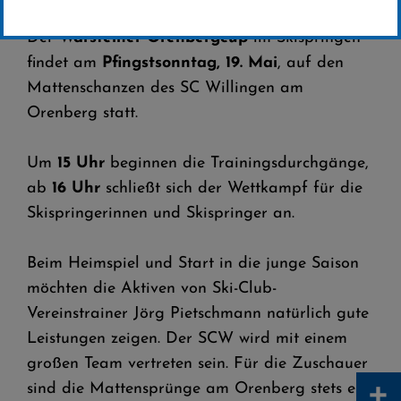
Der
Warsteiner Orenbergcup
im Skispringen
findet am
Pfingstsonntag, 19. Mai
, auf den
Mattenschanzen des SC Willingen am
Orenberg statt.
Um
15 Uhr
beginnen die Trainingsdurchgänge,
ab
16 Uhr
schließt sich der Wettkampf für die
Skispringerinnen und Skispringer an.
Beim Heimspiel und Start in die junge Saison
möchten die Aktiven von Ski-Club-
Vereinstrainer Jörg Pietschmann natürlich gute
Leistungen zeigen. Der SCW wird mit einem
großen Team vertreten sein. Für die Zuschauer
+
sind die Mattensprünge am Orenberg stets ein