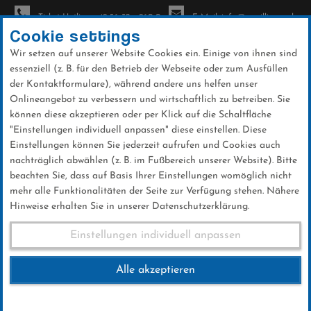
Ticket-Hotline: +49 56 32 - 960-0
E-Mail: info@sc-willingen.de
Cookie settings
Wir setzen auf unserer Website Cookies ein. Einige von ihnen sind
To
essenziell (z. B. für den Betrieb der Webseite oder zum Ausfüllen
na
der Kontaktformulare), während andere uns helfen unser
Direkt
Onlineangebot zu verbessern und wirtschaftlich zu betreiben. Sie
zum
können diese akzeptieren oder per Klick auf die Schaltfläche
Inhalt
"Einstellungen individuell anpassen" diese einstellen. Diese
Einstellungen können Sie jederzeit aufrufen und Cookies auch
Warsteiner Orenberg Cup 2024
nachträglich abwählen (z. B. im Fußbereich unserer Website). Bitte
beachten Sie, dass auf Basis Ihrer Einstellungen womöglich nicht
mehr alle Funktionalitäten der Seite zur Verfügung stehen. Nähere
Hinweise erhalten Sie in unserer Datenschutzerklärung.
Warsteiner Orenberg Cup
Einstellungen individuell anpassen
2024
Alle akzeptieren
19.MAI 2024