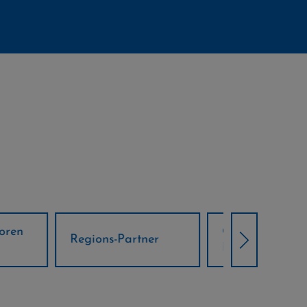
Örtliche Weltcup-
artner
Klima Part
Partner