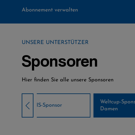
Abonnement verwalten
UNSERE UNTERSTÜTZER
Sponsoren
Hier finden Sie alle unsere Sponsoren
Weltcup-Sponsoren
Weltcup-S
sor
Damen
Herren