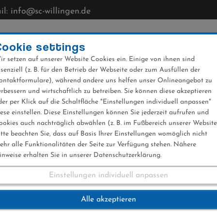
l: info@sc-willingen.de
CLUB
MÜHLENKOPFSCHANZE
NEWS
VERANST
Cookie settings
ir setzen auf unserer Website Cookies ein. Einige von ihnen sind
ssenziell (z. B. für den Betrieb der Webseite oder zum Ausfüllen der
ontaktformulare), während andere uns helfen unser Onlineangebot zu
erbessern und wirtschaftlich zu betreiben. Sie können diese akzeptieren
der per Klick auf die Schaltfläche "Einstellungen individuell anpassen"
ergcup 28.05.2023
iese einstellen. Diese Einstellungen können Sie jederzeit aufrufen und
ookies auch nachträglich abwählen (z. B. im Fußbereich unserer Website
itte beachten Sie, dass auf Basis Ihrer Einstellungen womöglich nicht
ehr alle Funktionalitäten der Seite zur Verfügung stehen. Nähere
inweise erhalten Sie in unserer Datenschutzerklärung.
Einstellungen individuell anpassen
nbergcup 28.05.202
Alle akzeptieren