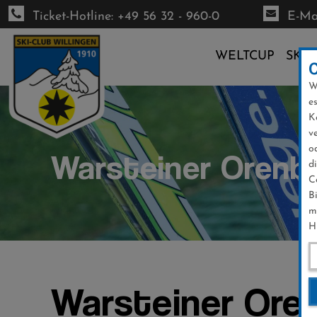
Ticket-Hotline: +49 56 32 - 960-0
E-Mai
WELTCUP
SKI-
W
Direkt
e
zum
K
Inhalt
v
o
Warsteiner Orenb
d
C
B
m
H
Warsteiner Ore