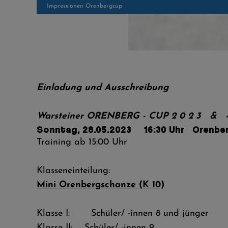
Impressionen Orenbergcup
Einladung
und
Ausschreibung
Warsteiner O
RENBERG
-
CUP
2 0 2 3
&
4
Sonntag, 28.05.2023 16:30 Uhr Orenber
Training ab 15:00 Uhr
Klasseneinteilung:
Mini Orenbergschanze (K 10)
Klasse I: Schüler/ -innen 8 und jüng
Klasse II: Schüler/ -innen 