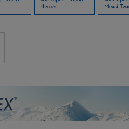
ponsoren
Weltcup-Sponsoren
Regions-P
Mixed-Team