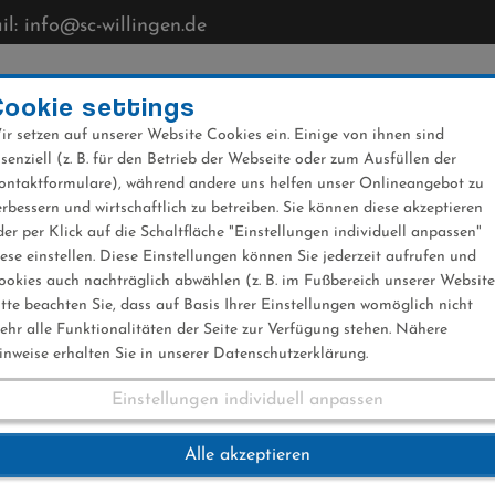
l: info@sc-willingen.de
CLUB
MÜHLENKOPFSCHANZE
NEWS
VERANST
Cookie settings
ir setzen auf unserer Website Cookies ein. Einige von ihnen sind
ssenziell (z. B. für den Betrieb der Webseite oder zum Ausfüllen der
ontaktformulare), während andere uns helfen unser Onlineangebot zu
erbessern und wirtschaftlich zu betreiben. Sie können diese akzeptieren
der per Klick auf die Schaltfläche "Einstellungen individuell anpassen"
iese einstellen. Diese Einstellungen können Sie jederzeit aufrufen und
ookies auch nachträglich abwählen (z. B. im Fußbereich unserer Website
itte beachten Sie, dass auf Basis Ihrer Einstellungen womöglich nicht
ehr alle Funktionalitäten der Seite zur Verfügung stehen. Nähere
inweise erhalten Sie in unserer Datenschutzerklärung.
Einstellungen individuell anpassen
Alle akzeptieren