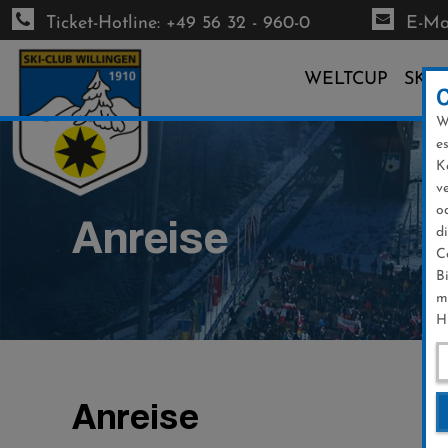
Ticket-Hotline: +49 56 32 - 960-0
E-Mai
WELTCUP
SKI-
W
Direkt
e
zum
K
Inhalt
v
o
Anreise
d
C
B
m
H
Anreise