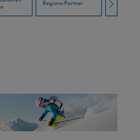
Örtliche Weltcup-
artner
Klima Part
Partner