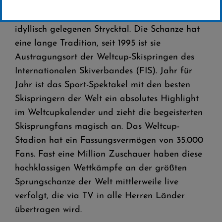
Wahrzeichen der Touristikhochburg Willingen
(Upland) ist die Mühlenkopfschanze im
idyllisch gelegenen Strycktal. Die Schanze hat
eine lange Tradition, seit 1995 ist sie
Austragungsort der Weltcup-Skispringen des
Internationalen Skiverbandes (FIS). Jahr für
Jahr ist das Sport-Spektakel mit den besten
Skispringern der Welt ein absolutes Highlight
im Weltcupkalender und zieht die begeisterten
Skisprungfans magisch an. Das Weltcup-
Stadion hat ein Fassungsvermögen von 35.000
Fans. Fast eine Million Zuschauer haben diese
hochklassigen Wettkämpfe an der größten
Sprungschanze der Welt mittlerweile live
verfolgt, die via TV in alle Herren Länder
übertragen wird.
Weltcupschanze Willingen