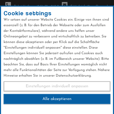
Ticket-Hotline: +49 56 32 - 960-0
E-Mail: info@sc-willingen.de
Cookie settings
Wir setzen auf unserer Website Cookies ein. Einige von ihnen sind
To
Direkt
essenziell (z. B. für den Betrieb der Webseite oder zum Ausfüllen
na
zum
Weltcupschanze Willingen
der Kontaktformulare), während andere uns helfen unser
Onlineangebot zu verbessern und wirtschaftlich zu betreiben. Sie
Inhalt
können diese akzeptieren oder per Klick auf die Schaltfläche
Eine der größten
"Einstellungen individuell anpassen" diese einstellen. Diese
Freizeitattraktionen und das
Einstellungen können Sie jederzeit aufrufen und Cookies auch
nachträglich abwählen (z. B. im Fußbereich unserer Website). Bitte
Wahrzeichen der
beachten Sie, dass auf Basis Ihrer Einstellungen womöglich nicht
Touristikhochburg Willingen
mehr alle Funktionalitäten der Seite zur Verfügung stehen. Nähere
Hinweise erhalten Sie in unserer Datenschutzerklärung.
(Upland) ist die
Mühlenkopfschanze im idyllisch
Einstellungen individuell anpassen
gelegenen Strycktal
Alle akzeptieren
Eine der größten Freizeitattraktionen und das