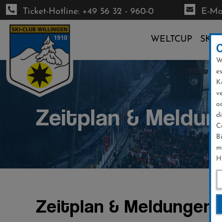
Ticket-Hotline: +49 56 32 - 960-0
E-Mai
WELTCUP
SKI-
W
Direkt
e
zum
K
Inhalt
v
o
Zeitplan & Meldun
d
C
B
m
H
Zeitplan & Meldungen