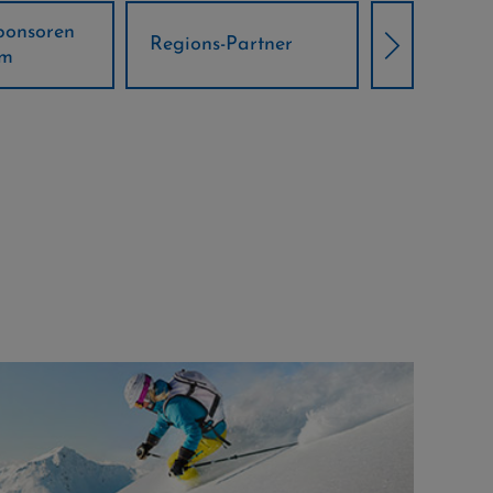
Örtliche Weltcup-
artner
Klima Part
Partner