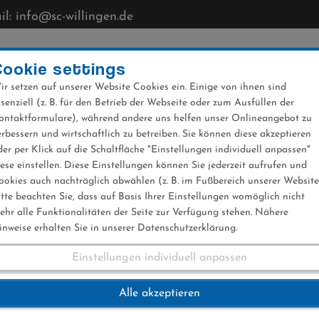
l: info@sc-willingen.de
CLUB
MÜHLENKOPFSCHANZE
NEWS
VERANST
Cookie settings
ir setzen auf unserer Website Cookies ein. Einige von ihnen sind
ssenziell (z. B. für den Betrieb der Webseite oder zum Ausfüllen der
ontaktformulare), während andere uns helfen unser Onlineangebot zu
erbessern und wirtschaftlich zu betreiben. Sie können diese akzeptieren
der per Klick auf die Schaltfläche "Einstellungen individuell anpassen"
gen zu Weltcup 2021
iese einstellen. Diese Einstellungen können Sie jederzeit aufrufen und
ookies auch nachträglich abwählen (z. B. im Fußbereich unserer Website
itte beachten Sie, dass auf Basis Ihrer Einstellungen womöglich nicht
ehr alle Funktionalitäten der Seite zur Verfügung stehen. Nähere
inweise erhalten Sie in unserer Datenschutzerklärung.
Einstellungen individuell anpassen
Alle akzeptieren