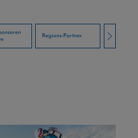
Örtliche Weltcup-
artner
Klima Part
Partner