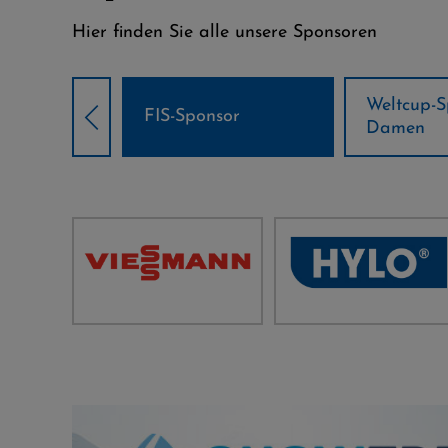
Hier finden Sie alle unsere Sponsoren
Weltcup-Sponsoren
Weltcup-S
sor
Damen
Herren