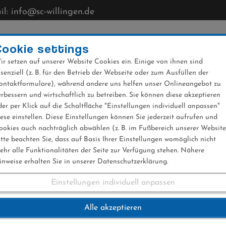
l: info@sc-willingen.de
CLUB
MÜHLENKOPFSCHANZE
NEWS
VERANST
Cookie settings
ir setzen auf unserer Website Cookies ein. Einige von ihnen sind
ssenziell (z. B. für den Betrieb der Webseite oder zum Ausfüllen der
ontaktformulare), während andere uns helfen unser Onlineangebot zu
erbessern und wirtschaftlich zu betreiben. Sie können diese akzeptieren
der per Klick auf die Schaltfläche "Einstellungen individuell anpassen"
iese einstellen. Diese Einstellungen können Sie jederzeit aufrufen und
ookies auch nachträglich abwählen (z. B. im Fußbereich unserer Website
itte beachten Sie, dass auf Basis Ihrer Einstellungen womöglich nicht
ehr alle Funktionalitäten der Seite zur Verfügung stehen. Nähere
inweise erhalten Sie in unserer Datenschutzerklärung.
Einstellungen individuell anpassen
Alle akzeptieren