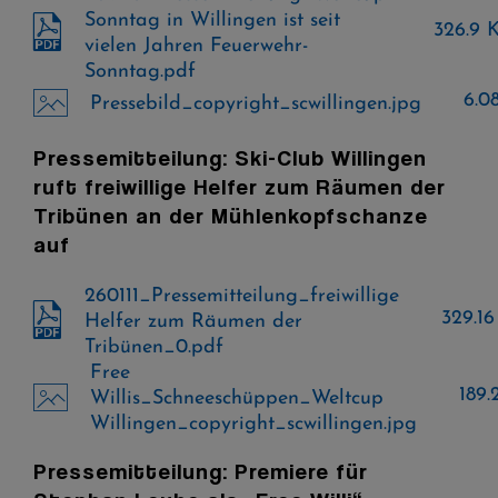
Sonntag in Willingen ist seit
326.9 
vielen Jahren Feuerwehr-
Sonntag.pdf
6.0
Pressebild_copyright_scwillingen.jpg
Pressemitteilung: Ski-Club Willingen
ruft freiwillige Helfer zum Räumen der
Tribünen an der Mühlenkopfschanze
auf
260111_Pressemitteilung_freiwillige
329.1
Helfer zum Räumen der
Tribünen_0.pdf
Free
189.
Willis_Schneeschüppen_Weltcup
Willingen_copyright_scwillingen.jpg
Pressemitteilung: Premiere für