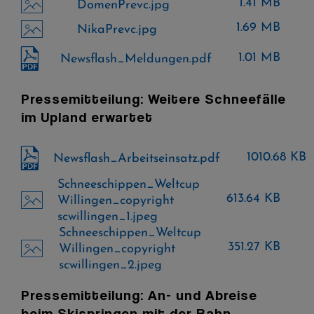
1.41 MB
DomenPrevc.jpg
1.69 MB
NikaPrevc.jpg
1.01 MB
Newsflash_Meldungen.pdf
Pressemitteilung: Weitere Schneefälle
im Upland erwartet
1010.68 KB
Newsflash_Arbeitseinsatz.pdf
Schneeschippen_Weltcup
613.64 KB
Willingen_copyright
scwillingen_1.jpeg
Schneeschippen_Weltcup
351.27 KB
Willingen_copyright
scwillingen_2.jpeg
Pressemitteilung: An- und Abreise
beim Skispringen mit der Bahn