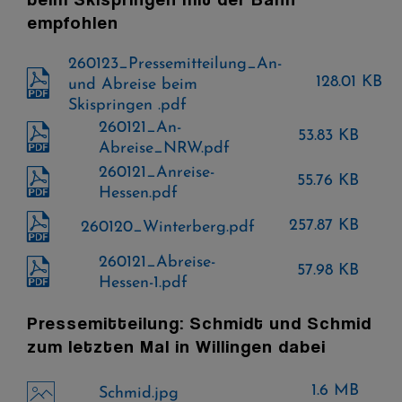
empfohlen
260123_Pressemitteilung_An-
128.01 KB
und Abreise beim
Skispringen .pdf
260121_An-
53.83 KB
Abreise_NRW.pdf
260121_Anreise-
55.76 KB
Hessen.pdf
257.87 KB
260120_Winterberg.pdf
260121_Abreise-
57.98 KB
Hessen-1.pdf
Pressemitteilung: Schmidt und Schmid
zum letzten Mal in Willingen dabei
1.6 MB
Schmid.jpg