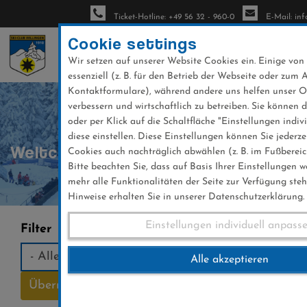
Ticket-Hotline: +49 56 32 - 960-0
E-Mail: inf
Cookie settings
Wir setzen auf unserer Website Cookies ein. Einige von
essenziell (z. B. für den Betrieb der Webseite oder zum 
Direkt
Kontaktformulare), während andere uns helfen unser 
verbessern und wirtschaftlich zu betreiben. Sie können 
zum
oder per Klick auf die Schaltfläche "Einstellungen indiv
Inhalt
diese einstellen. Diese Einstellungen können Sie jederz
Weltcup
Cookies auch nachträglich abwählen (z. B. im Fußbereic
Bitte beachten Sie, dass auf Basis Ihrer Einstellungen 
mehr alle Funktionalitäten der Seite zur Verfügung ste
Hinweise erhalten Sie in unserer Datenschutzerklärung.
Einstellungen individuell anpass
Filter
Alle akzeptieren
Übernehmen