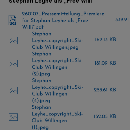
Stephan Leyhe als „Free Willi“
260107_Pressemitteilung_Premiere
339.91
für Stephan Leyhe als „Free
Willi“.pdf
Stephan
162.13 KB
Leyhe_copyright_Ski-
Club Willingen.jpeg
Stephan
Leyhe_copyright_Ski-
181.09 KB
Club Willingen
(2).jpeg
Stephan
Leyhe_copyright_Ski-
253.61 KB
Club Willingen
(4).jpeg
Stephan
Leyhe_copyright_Ski-
152.05 KB
Club Willingen
(1).jpeg