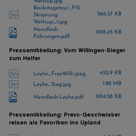
Weltcup.jpg
Backstagetour_FIS
566.57 KB
Skisprung
Weltcup_1.jpg
Newsflash
1016.45 KB
Führungen.pdf
Pressemitteilung: Vom Willingen-Sieger
zum Helfer
452.9 KB
Leyhe_FreeWilli.jpeg
1.88 MB
Leyhe_Sieg.jpg
1014.08 KB
Newsflash-Leyhe.pdf
Pressemitteilung: Prevc-Geschwister
reisen als Favoriten ins Upland