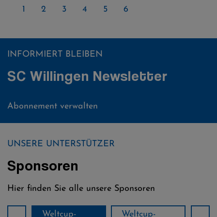
AKTUELLE
1
PAGE
2
PAGE
3
PAGE
4
PAGE
5
PAGE
6
SEITE
INFORMIERT BLEIBEN
SC Willingen Newsletter
Abonnement verwalten
UNSERE UNTERSTÜTZER
Sponsoren
Hier finden Sie alle unsere Sponsoren
Weltcup-
Weltcup-
Wel