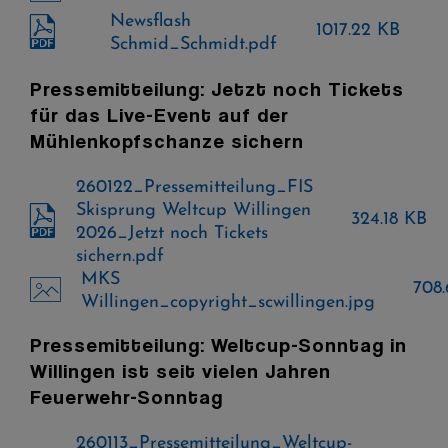
Newsflash
1017.22 KB
Schmid_Schmidt.pdf
Pressemitteilung: Jetzt noch Tickets
für das Live-Event auf der
Mühlenkopfschanze sichern
260122_Pressemitteilung_FIS
Skisprung Weltcup Willingen
324.18 KB
2026_Jetzt noch Tickets
sichern.pdf
MKS
708
Willingen_copyright_scwillingen.jpg
Pressemitteilung: Weltcup-Sonntag in
Willingen ist seit vielen Jahren
Feuerwehr-Sonntag
260113_Pressemitteilung_Weltcup-