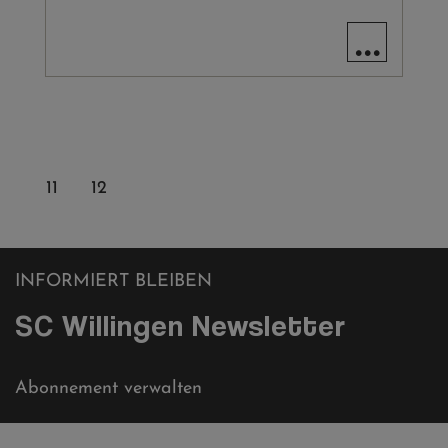
...
PAGE
11
AKTUELLE
12
SEITE
INFORMIERT BLEIBEN
SC Willingen Newsletter
Abonnement verwalten