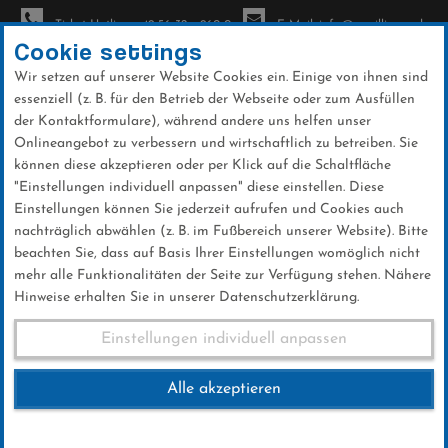
Ticket-Hotline: +49 56 32 - 960-0
E-Mail: info@sc-willingen.de
Cookie settings
Wir setzen auf unserer Website Cookies ein. Einige von ihnen sind
To
essenziell (z. B. für den Betrieb der Webseite oder zum Ausfüllen
na
der Kontaktformulare), während andere uns helfen unser
Direkt
Onlineangebot zu verbessern und wirtschaftlich zu betreiben. Sie
zum
können diese akzeptieren oder per Klick auf die Schaltfläche
Inhalt
"Einstellungen individuell anpassen" diese einstellen. Diese
Einstellungen können Sie jederzeit aufrufen und Cookies auch
Veranstaltungen
nachträglich abwählen (z. B. im Fußbereich unserer Website). Bitte
beachten Sie, dass auf Basis Ihrer Einstellungen womöglich nicht
mehr alle Funktionalitäten der Seite zur Verfügung stehen. Nähere
Hinweise erhalten Sie in unserer Datenschutzerklärung.
INFORMIERT BLEIBEN
Einstellungen individuell anpassen
Veranstaltungen
Alle akzeptieren
Hier finden Sie alle vergangenen