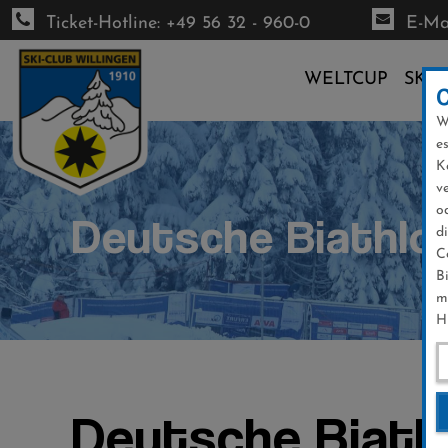
Ticket-Hotline: +49 56 32 - 960-0
E-Mai
WELTCUP
SKI-
W
Direkt
e
zum
K
Inhalt
v
o
Deutsche Biathlo
d
C
B
m
H
Deutsche Biath