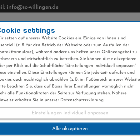
l: info@sc-willingen.de
CLUB
MÜHLENKOPFSCHANZE
NEWS
VERANST
Cookie settings
ir setzen auf unserer Website Cookies ein. Einige von ihnen sind
ssenziell (z. B. für den Betrieb der Webseite oder zum Ausfüllen der
ontaktformulare), während andere uns helfen unser Onlineangebot zu
erbessern und wirtschaftlich zu betreiben. Sie können diese akzeptieren
der per Klick auf die Schaltfläche "Einstellungen individuell anpassen"
n Jugendmeisterscha
iese einstellen. Diese Einstellungen können Sie jederzeit aufrufen und
ookies auch nachträglich abwählen (z. B. im Fußbereich unserer Website
itte beachten Sie, dass auf Basis Ihrer Einstellungen womöglich nicht
ehr alle Funktionalitäten der Seite zur Verfügung stehen. Nähere
inweise erhalten Sie in unserer Datenschutzerklärung.
Einstellungen individuell anpassen
lon Jugendmeister
Alle akzeptieren