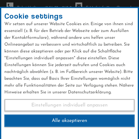
Ticket-Hotline: +49 56 32 - 960-0
E-Mail: info@sc-willingen.de
Cookie settings
Wir setzen auf unserer Website Cookies ein. Einige von ihnen sind
To
essenziell (z. B. für den Betrieb der Webseite oder zum Ausfüllen
na
der Kontaktformulare), während andere uns helfen unser
Direkt
Onlineangebot zu verbessern und wirtschaftlich zu betreiben. Sie
zum
können diese akzeptieren oder per Klick auf die Schaltfläche
Inhalt
"Einstellungen individuell anpassen" diese einstellen. Diese
Einstellungen können Sie jederzeit aufrufen und Cookies auch
Mühlenkopfschanze
nachträglich abwählen (z. B. im Fußbereich unserer Website). Bitte
beachten Sie, dass auf Basis Ihrer Einstellungen womöglich nicht
mehr alle Funktionalitäten der Seite zur Verfügung stehen. Nähere
Hinweise erhalten Sie in unserer Datenschutzerklärung.
Einstellungen individuell anpassen
Wohnmobilstellplatz
Alle akzeptieren
Herzlich Willkommen auf unserem