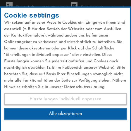
Ticket-Hotline: +49 56 32 - 960-0
E-Mail: info@sc-willingen.de
Cookie settings
Wir setzen auf unserer Website Cookies ein. Einige von ihnen sind
To
essenziell (z. B. für den Betrieb der Webseite oder zum Ausfüllen
na
der Kontaktformulare), während andere uns helfen unser
Direkt
Onlineangebot zu verbessern und wirtschaftlich zu betreiben. Sie
zum
können diese akzeptieren oder per Klick auf die Schaltfläche
Inhalt
"Einstellungen individuell anpassen" diese einstellen. Diese
Einstellungen können Sie jederzeit aufrufen und Cookies auch
News
nachträglich abwählen (z. B. im Fußbereich unserer Website). Bitte
beachten Sie, dass auf Basis Ihrer Einstellungen womöglich nicht
mehr alle Funktionalitäten der Seite zur Verfügung stehen. Nähere
Hinweise erhalten Sie in unserer Datenschutzerklärung.
Biathlon-Nachwuchs trifft sich
Einstellungen individuell anpassen
in Willingen
Alle akzeptieren
22 .Dezember 2025