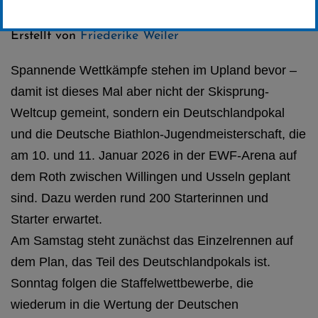
Kategorie:
Club-News
,
Biathlon
Erstellt von
Friederike Weiler
Spannende Wettkämpfe stehen im Upland bevor –
damit ist dieses Mal aber nicht der Skisprung-
Weltcup gemeint, sondern ein Deutschlandpokal
und die Deutsche Biathlon-Jugendmeisterschaft, die
am 10. und 11. Januar 2026 in der EWF-Arena auf
dem Roth zwischen Willingen und Usseln geplant
sind. Dazu werden rund 200 Starterinnen und
Starter erwartet.
Am Samstag steht zunächst das Einzelrennen auf
dem Plan, das Teil des Deutschlandpokals ist.
Sonntag folgen die Staffelwettbewerbe, die
wiederum in die Wertung der Deutschen