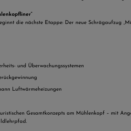
lenkopfliner“
innt die nächste Etappe: Der neue Schrägaufzug „Müh
herheits- und Überwachungssystemen
ierückgewinnung
smann Luftwärmeheizungen
touristischen Gesamtkonzepts am Mühlenkopf – mit Ang
ldlehrpfad.