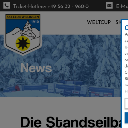
Ticket-Hotline: +49 56 32 - 960-0
E-Mai
WELTCUP
SKI-
W
Direkt
e
zum
K
Inhalt
v
o
News
d
C
B
m
H
Die Standseilb