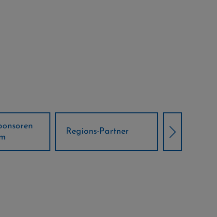
Örtliche Weltcup-
artner
Klima Part
Partner