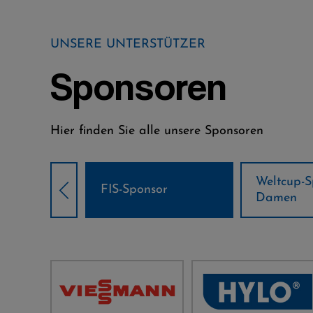
UNSERE UNTERSTÜTZER
Sponsoren
Hier finden Sie alle unsere Sponsoren
Weltcup-Sponsoren
Weltcup-S
sor
Damen
Herren