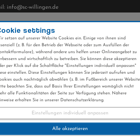
l: info@sc-willingen.de
CLUB
MÜHLENKOPFSCHANZE
NEWS
VERANST
Cookie settings
ir setzen auf unserer Website Cookies ein. Einige von ihnen sind
ssenziell (z. B. für den Betrieb der Webseite oder zum Ausfüllen der
ontaktformulare), während andere uns helfen unser Onlineangebot zu
erbessern und wirtschaftlich zu betreiben. Sie können diese akzeptieren
der per Klick auf die Schaltfläche "Einstellungen individuell anpassen"
iese einstellen. Diese Einstellungen können Sie jederzeit aufrufen und
ookies auch nachträglich abwählen (z. B. im Fußbereich unserer Website
itte beachten Sie, dass auf Basis Ihrer Einstellungen womöglich nicht
ehr alle Funktionalitäten der Seite zur Verfügung stehen. Nähere
inweise erhalten Sie in unserer Datenschutzerklärung.
Einstellungen individuell anpassen
ahn am Mühlenkopf 
Alle akzeptieren