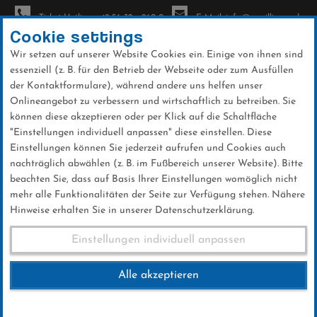
Ticket-Hotline: +49 56 32 - 960-0
E-Mail: info@sc-willingen.de
Cookie settings
Wir setzen auf unserer Website Cookies ein. Einige von ihnen sind
To
essenziell (z. B. für den Betrieb der Webseite oder zum Ausfüllen
na
der Kontaktformulare), während andere uns helfen unser
Direkt
Onlineangebot zu verbessern und wirtschaftlich zu betreiben. Sie
zum
können diese akzeptieren oder per Klick auf die Schaltfläche
Inhalt
"Einstellungen individuell anpassen" diese einstellen. Diese
Einstellungen können Sie jederzeit aufrufen und Cookies auch
News
nachträglich abwählen (z. B. im Fußbereich unserer Website). Bitte
beachten Sie, dass auf Basis Ihrer Einstellungen womöglich nicht
mehr alle Funktionalitäten der Seite zur Verfügung stehen. Nähere
Hinweise erhalten Sie in unserer Datenschutzerklärung.
"Das war ein rundum
Einstellungen individuell anpassen
gelungener Tag"
Alle akzeptieren
17 .Januar 2026