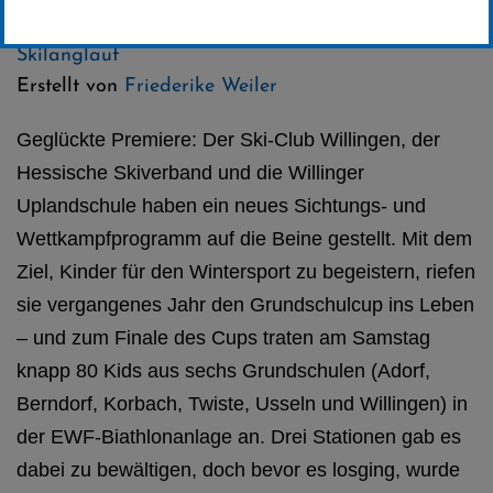
Kategorie:
Club-News
,
Skispringen
,
Biathlon
,
Skilanglauf
Erstellt von
Friederike Weiler
Geglückte Premiere: Der Ski-Club Willingen, der
Hessische Skiverband und die Willinger
Uplandschule haben ein neues Sichtungs- und
Wettkampfprogramm auf die Beine gestellt. Mit dem
Ziel, Kinder für den Wintersport zu begeistern, riefen
sie vergangenes Jahr den Grundschulcup ins Leben
– und zum Finale des Cups traten am Samstag
knapp 80 Kids aus sechs Grundschulen (Adorf,
Berndorf, Korbach, Twiste, Usseln und Willingen) in
der EWF-Biathlonanlage an. Drei Stationen gab es
dabei zu bewältigen, doch bevor es losging, wurde