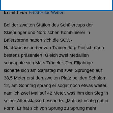
Kategorie:
Club-News
,
Skispringen
Erstellt von
Friederike Weiler
Bei der zweiten Station des Schülercups der
Skispringer und Nordischen Kombinierer in
Baiersbronn haben sich die SCW-
Nachwuchssportler von Trainer Jörg Pietschmann
bestens präsentiert: Gleich zwei Medaillen
schnappte sich Mats Trögeler. Der Elfjährige
sicherte sich am Samstag mit zwei Sprüngen auf
38,5 Meter erst den zweiten Platz bei den Schülern
12, am Sonntag sprang er sogar noch etwas weiter,
nämlich zwei Mal auf 42 Meter, was ihm den Sieg in
seiner Altersklasse bescherte. „Mats ist richtig gut in
Form. Er hat sich von Sprung zu Sprung mehr