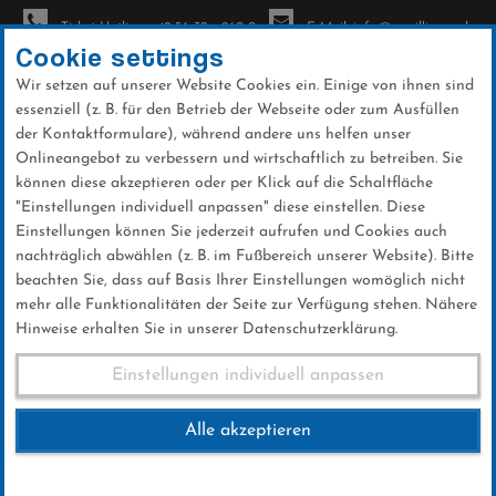
Ticket-Hotline: +49 56 32 - 960-0
E-Mail: info@sc-willingen.de
Cookie settings
Wir setzen auf unserer Website Cookies ein. Einige von ihnen sind
To
essenziell (z. B. für den Betrieb der Webseite oder zum Ausfüllen
na
der Kontaktformulare), während andere uns helfen unser
Direkt
Onlineangebot zu verbessern und wirtschaftlich zu betreiben. Sie
zum
können diese akzeptieren oder per Klick auf die Schaltfläche
Inhalt
"Einstellungen individuell anpassen" diese einstellen. Diese
Einstellungen können Sie jederzeit aufrufen und Cookies auch
News
nachträglich abwählen (z. B. im Fußbereich unserer Website). Bitte
beachten Sie, dass auf Basis Ihrer Einstellungen womöglich nicht
mehr alle Funktionalitäten der Seite zur Verfügung stehen. Nähere
Hinweise erhalten Sie in unserer Datenschutzerklärung.
Gleich zwei Medaillen für Mats
Einstellungen individuell anpassen
Trögeler
Alle akzeptieren
02 .Februar 2026