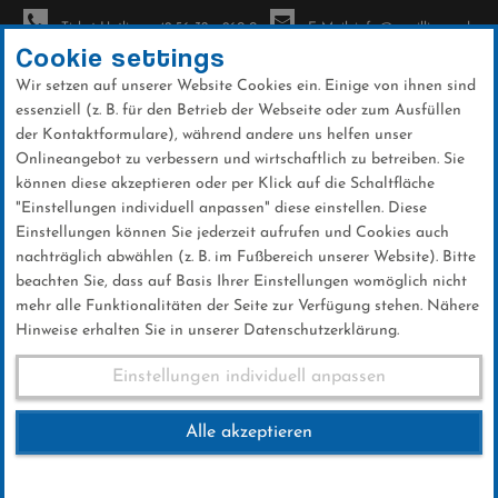
Ticket-Hotline: +49 56 32 - 960-0
E-Mail: info@sc-willingen.de
Cookie settings
Wir setzen auf unserer Website Cookies ein. Einige von ihnen sind
To
essenziell (z. B. für den Betrieb der Webseite oder zum Ausfüllen
na
der Kontaktformulare), während andere uns helfen unser
Direkt
Onlineangebot zu verbessern und wirtschaftlich zu betreiben. Sie
zum
können diese akzeptieren oder per Klick auf die Schaltfläche
Inhalt
"Einstellungen individuell anpassen" diese einstellen. Diese
Einstellungen können Sie jederzeit aufrufen und Cookies auch
News
nachträglich abwählen (z. B. im Fußbereich unserer Website). Bitte
beachten Sie, dass auf Basis Ihrer Einstellungen womöglich nicht
mehr alle Funktionalitäten der Seite zur Verfügung stehen. Nähere
Hinweise erhalten Sie in unserer Datenschutzerklärung.
Gleich zwei Teams der UPS
Einstellungen individuell anpassen
beim Bundesfinale dabei
Alle akzeptieren
09 .Februar 2026