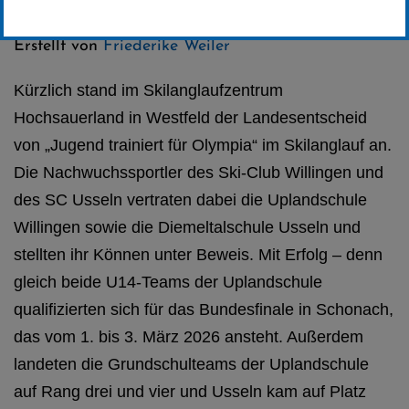
Kategorie:
Club-News
,
Skilanglauf
Erstellt von
Friederike Weiler
Kürzlich stand im Skilanglaufzentrum
Hochsauerland in Westfeld der Landesentscheid
von „Jugend trainiert für Olympia“ im Skilanglauf an.
Die Nachwuchssportler des Ski-Club Willingen und
des SC Usseln vertraten dabei die Uplandschule
Willingen sowie die Diemeltalschule Usseln und
stellten ihr Können unter Beweis. Mit Erfolg – denn
gleich beide U14-Teams der Uplandschule
qualifizierten sich für das Bundesfinale in Schonach,
das vom 1. bis 3. März 2026 ansteht. Außerdem
landeten die Grundschulteams der Uplandschule
auf Rang drei und vier und Usseln kam auf Platz