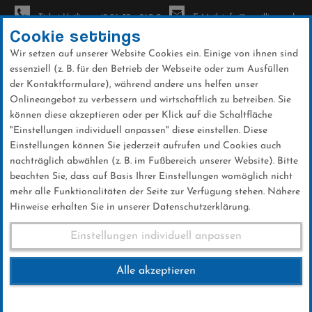
Ticket-Hotline: +49 56 32 - 960-0
E-Mail: info@sc-willingen.de
Cookie settings
Wir setzen auf unserer Website Cookies ein. Einige von ihnen sind
To
essenziell (z. B. für den Betrieb der Webseite oder zum Ausfüllen
na
der Kontaktformulare), während andere uns helfen unser
Direkt
Onlineangebot zu verbessern und wirtschaftlich zu betreiben. Sie
zum
können diese akzeptieren oder per Klick auf die Schaltfläche
Inhalt
"Einstellungen individuell anpassen" diese einstellen. Diese
Einstellungen können Sie jederzeit aufrufen und Cookies auch
News
nachträglich abwählen (z. B. im Fußbereich unserer Website). Bitte
beachten Sie, dass auf Basis Ihrer Einstellungen womöglich nicht
mehr alle Funktionalitäten der Seite zur Verfügung stehen. Nähere
Hinweise erhalten Sie in unserer Datenschutzerklärung.
Guter Saisonauftakt für den
Einstellungen individuell anpassen
Ski-Club Willingen
Alle akzeptieren
05 .Januar 2026