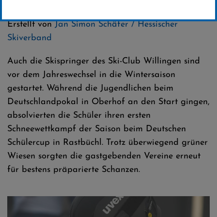
Kategorie:
Club-News
,
Skispringen
Erstellt von
Jan Simon Schäfer / Hessischer
Skiverband
Auch die Skispringer des Ski-Club Willingen sind
vor dem Jahreswechsel in die Wintersaison
gestartet. Während die Jugendlichen beim
Deutschlandpokal in Oberhof an den Start gingen,
absolvierten die Schüler ihren ersten
Schneewettkampf der Saison beim Deutschen
Schülercup in Rastbüchl. Trotz überwiegend grüner
Wiesen sorgten die gastgebenden Vereine erneut
für bestens präparierte Schanzen.