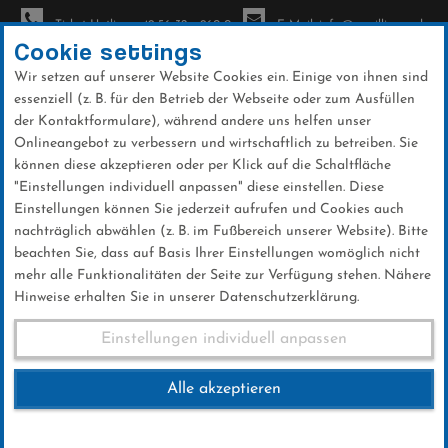
Ticket-Hotline: +49 56 32 - 960-0
E-Mail: info@sc-willingen.de
Cookie settings
Wir setzen auf unserer Website Cookies ein. Einige von ihnen sind
To
essenziell (z. B. für den Betrieb der Webseite oder zum Ausfüllen
na
der Kontaktformulare), während andere uns helfen unser
Direkt
Onlineangebot zu verbessern und wirtschaftlich zu betreiben. Sie
zum
können diese akzeptieren oder per Klick auf die Schaltfläche
Inhalt
"Einstellungen individuell anpassen" diese einstellen. Diese
Einstellungen können Sie jederzeit aufrufen und Cookies auch
News
nachträglich abwählen (z. B. im Fußbereich unserer Website). Bitte
beachten Sie, dass auf Basis Ihrer Einstellungen womöglich nicht
mehr alle Funktionalitäten der Seite zur Verfügung stehen. Nähere
Hinweise erhalten Sie in unserer Datenschutzerklärung.
Kalte Premiere und viel Spaß
Einstellungen individuell anpassen
beim Nachtskirennen
Alle akzeptieren
13 .Januar 2026