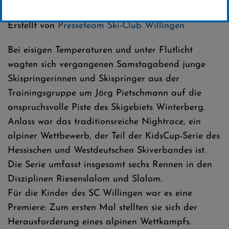
Kategorie:
Club-News
,
Skispringen
Erstellt von
Presseteam Ski-Club Willingen
Bei eisigen Temperaturen und unter Flutlicht
wagten sich vergangenen Samstagabend junge
Skispringerinnen und Skispringer aus der
Trainingsgruppe um Jörg Pietschmann auf die
anspruchsvolle Piste des Skigebiets Winterberg.
Anlass war das traditionsreiche Nightrace, ein
alpiner Wettbewerb, der Teil der KidsCup-Serie des
Hessischen und Westdeutschen Skiverbandes ist.
Die Serie umfasst insgesamt sechs Rennen in den
Disziplinen Riesenslalom und Slalom.
Für die Kinder des SC Willingen war es eine
Premiere: Zum ersten Mal stellten sie sich der
Herausforderung eines alpinen Wettkampfs.