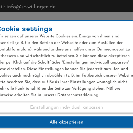
l: info@sc-willingen.de
CLUB
MÜHLENKOPFSCHANZE
NEWS
VERANST
Cookie settings
ir setzen auf unserer Website Cookies ein. Einige von ihnen sind
ssenziell (z. B. für den Betrieb der Webseite oder zum Ausfüllen der
ontaktformulare), während andere uns helfen unser Onlineangebot zu
erbessern und wirtschaftlich zu betreiben. Sie können diese akzeptieren
der per Klick auf die Schaltfläche "Einstellungen individuell anpassen"
iese einstellen. Diese Einstellungen können Sie jederzeit aufrufen und
ookies auch nachträglich abwählen (z. B. im Fußbereich unserer Website
itte beachten Sie, dass auf Basis Ihrer Einstellungen womöglich nicht
ehr alle Funktionalitäten der Seite zur Verfügung stehen. Nähere
inweise erhalten Sie in unserer Datenschutzerklärung.
Einstellungen individuell anpassen
 Sprint auf Rang dr
Alle akzeptieren