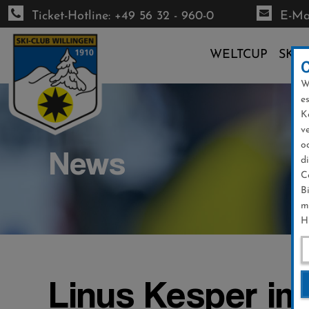
Ticket-Hotline: +49 56 32 - 960-0
E-Mai
WELTCUP
SKI-
W
Direkt
e
zum
K
Inhalt
v
o
News
d
C
B
m
H
Linus Kesper im