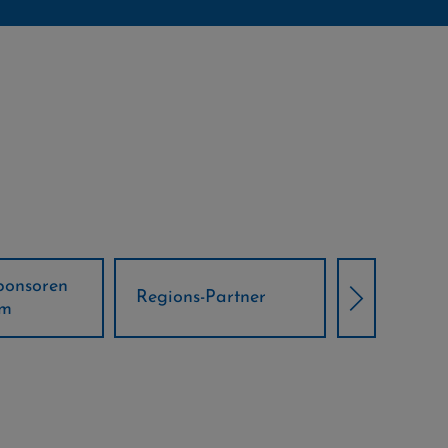
Örtliche Weltcup-
artner
Klima Part
Partner