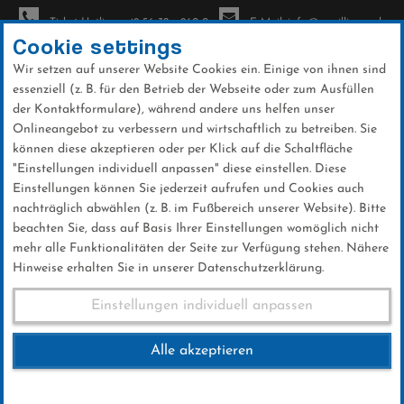
Ticket-Hotline: +49 56 32 - 960-0
E-Mail: info@sc-willingen.de
Cookie settings
Wir setzen auf unserer Website Cookies ein. Einige von ihnen sind
To
essenziell (z. B. für den Betrieb der Webseite oder zum Ausfüllen
na
der Kontaktformulare), während andere uns helfen unser
Direkt
Onlineangebot zu verbessern und wirtschaftlich zu betreiben. Sie
zum
können diese akzeptieren oder per Klick auf die Schaltfläche
Inhalt
"Einstellungen individuell anpassen" diese einstellen. Diese
Einstellungen können Sie jederzeit aufrufen und Cookies auch
News
nachträglich abwählen (z. B. im Fußbereich unserer Website). Bitte
beachten Sie, dass auf Basis Ihrer Einstellungen womöglich nicht
mehr alle Funktionalitäten der Seite zur Verfügung stehen. Nähere
Hinweise erhalten Sie in unserer Datenschutzerklärung.
Platz eins und zwei für
Einstellungen individuell anpassen
Steffen Lingnau
Alle akzeptieren
02 .März 2026