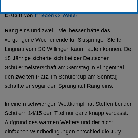
Kategorie:
Club-News
,
Skispringen
Erstellt von
Friederike Weiler
Rang eins und zwei – viel besser hätte das
vergangene Wochenende für Skispringer Steffen
Lingnau vom SC Willingen kaum laufen können. Der
15-Jährige sicherte sich bei der Deutschen
Schülermeisterschaft am Samstag in Klingenthal
den zweiten Platz, im Schülercup am Sonntag
schaffte er sogar den Sprung auf Rang eins.
In einem schwierigen Wettkampf hat Steffen bei den
Schülern 14/15 den Titel nur ganz knapp verpasst.
Aufgrund des warmen Wetters und der nicht
einfachen Windbedingungen entschied die Jury