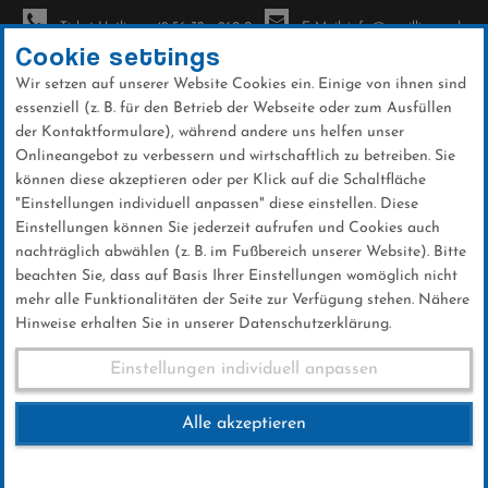
Ticket-Hotline: +49 56 32 - 960-0
E-Mail: info@sc-willingen.de
Cookie settings
Wir setzen auf unserer Website Cookies ein. Einige von ihnen sind
To
essenziell (z. B. für den Betrieb der Webseite oder zum Ausfüllen
na
der Kontaktformulare), während andere uns helfen unser
Direkt
Onlineangebot zu verbessern und wirtschaftlich zu betreiben. Sie
zum
können diese akzeptieren oder per Klick auf die Schaltfläche
Inhalt
"Einstellungen individuell anpassen" diese einstellen. Diese
Einstellungen können Sie jederzeit aufrufen und Cookies auch
News
nachträglich abwählen (z. B. im Fußbereich unserer Website). Bitte
beachten Sie, dass auf Basis Ihrer Einstellungen womöglich nicht
mehr alle Funktionalitäten der Seite zur Verfügung stehen. Nähere
Hinweise erhalten Sie in unserer Datenschutzerklärung.
Skispringer Robin Kloß wird
Einstellungen individuell anpassen
zweimal 43. beim FIS-Cup
Alle akzeptieren
07 .Dezember 2025