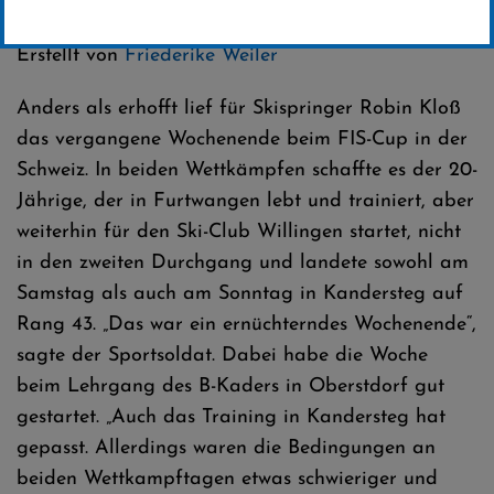
Kategorie:
Club-News
,
Skispringen
Erstellt von
Friederike Weiler
Anders als erhofft lief für Skispringer Robin Kloß
das vergangene Wochenende beim FIS-Cup in der
Schweiz. In beiden Wettkämpfen schaffte es der 20-
Jährige, der in Furtwangen lebt und trainiert, aber
weiterhin für den Ski-Club Willingen startet, nicht
in den zweiten Durchgang und landete sowohl am
Samstag als auch am Sonntag in Kandersteg auf
Rang 43. „Das war ein ernüchterndes Wochenende“,
sagte der Sportsoldat. Dabei habe die Woche
beim Lehrgang des B-Kaders in Oberstdorf gut
gestartet. „Auch das Training in Kandersteg hat
gepasst. Allerdings waren die Bedingungen an
beiden Wettkampftagen etwas schwieriger und