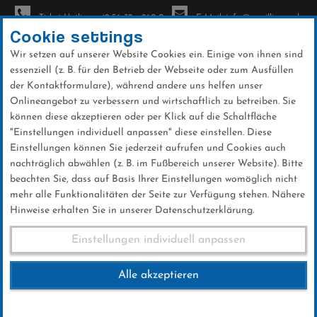
Ticket-Hotline: +49 56 32 - 960-0
E-Mail: info@sc-willingen.de
Cookie settings
Wir setzen auf unserer Website Cookies ein. Einige von ihnen sind
To
essenziell (z. B. für den Betrieb der Webseite oder zum Ausfüllen
na
der Kontaktformulare), während andere uns helfen unser
Direkt
Onlineangebot zu verbessern und wirtschaftlich zu betreiben. Sie
zum
können diese akzeptieren oder per Klick auf die Schaltfläche
Inhalt
"Einstellungen individuell anpassen" diese einstellen. Diese
Einstellungen können Sie jederzeit aufrufen und Cookies auch
News
nachträglich abwählen (z. B. im Fußbereich unserer Website). Bitte
beachten Sie, dass auf Basis Ihrer Einstellungen womöglich nicht
mehr alle Funktionalitäten der Seite zur Verfügung stehen. Nähere
Hinweise erhalten Sie in unserer Datenschutzerklärung.
Steffen Lignau behält Nerven
Einstellungen individuell anpassen
und siegt
Alle akzeptieren
16 .März 2026