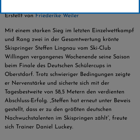
Kategorie:
Club-News
,
Skispringen
Erstellt von
Friederike Weiler
Mit einem starken Sieg im letzten Einzelwettkampf
und Rang zwei in der Gesamtwertung krönte
Skispringer Steffen Lingnau vom Ski-Club
Willingen vergangenes Wochenende seine Saison
beim Finale des Deutschen Schülercups in
Oberstdorf. Trotz schwieriger Bedingungen zeigte
er Nervenstärke und sicherte sich mit der
Tagesbestweite von 58,5 Metern den verdienten
Abschluss-Erfolg. „Steffen hat erneut unter Beweis
gestellt, dass er zu den größten deutschen
Nachwuchstalenten im Skispringen zählt“, freute
sich Trainer Daniel Luckey.