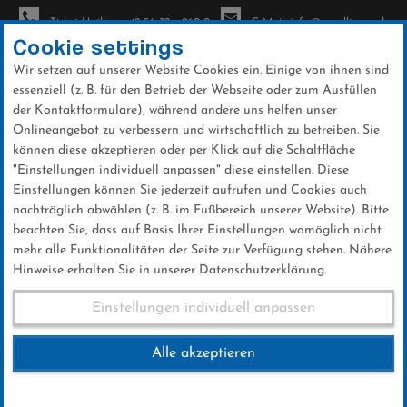
Ticket-Hotline: +49 56 32 - 960-0
E-Mail: info@sc-willingen.de
Cookie settings
Wir setzen auf unserer Website Cookies ein. Einige von ihnen sind
To
essenziell (z. B. für den Betrieb der Webseite oder zum Ausfüllen
na
der Kontaktformulare), während andere uns helfen unser
Direkt
Onlineangebot zu verbessern und wirtschaftlich zu betreiben. Sie
zum
können diese akzeptieren oder per Klick auf die Schaltfläche
Inhalt
"Einstellungen individuell anpassen" diese einstellen. Diese
Einstellungen können Sie jederzeit aufrufen und Cookies auch
News
nachträglich abwählen (z. B. im Fußbereich unserer Website). Bitte
beachten Sie, dass auf Basis Ihrer Einstellungen womöglich nicht
mehr alle Funktionalitäten der Seite zur Verfügung stehen. Nähere
Hinweise erhalten Sie in unserer Datenschutzerklärung.
Weltcup-Splitter 03.01.2016
Einstellungen individuell anpassen
Alle akzeptieren
03 .Januar 2016
Kategorie: