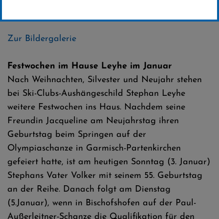
Erstellt von
SC-Willingen
Zur Bildergalerie
Festwochen im Hause Leyhe im Januar
Nach Weihnachten, Silvester und Neujahr stehen
bei Ski-Clubs-Aushängeschild Stephan Leyhe
weitere Festwochen ins Haus. Nachdem seine
Freundin Jacqueline am Neujahrstag ihren
Geburtstag beim Springen auf der
Olympiaschanze in Garmisch-Partenkirchen
gefeiert hatte, ist am heutigen Sonntag (3. Januar)
Stephans Vater Volker mit seinem 55. Geburtstag
an der Reihe. Danach folgt am Dienstag
(5.Januar), wenn in Bischofshofen auf der Paul-
Außerleitner-Schanze die Qualifikation für den