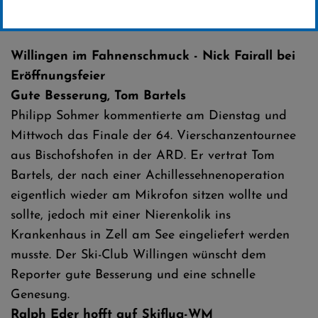
Erstellt von
SC-Willingen
Willingen im Fahnenschmuck - Nick Fairall bei
Eröffnungsfeier
Gute Besserung, Tom Bartels
Philipp Sohmer kommentierte am Dienstag und
Mittwoch das Finale der 64. Vierschanzentournee
aus Bischofshofen in der ARD. Er vertrat Tom
Bartels, der nach einer Achillessehnenoperation
eigentlich wieder am Mikrofon sitzen wollte und
sollte, jedoch mit einer Nierenkolik ins
Krankenhaus in Zell am See eingeliefert werden
musste. Der Ski-Club Willingen wünscht dem
Reporter gute Besserung und eine schnelle
Genesung.
Ralph Eder hofft auf Skiflug-WM