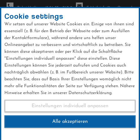
Ticket-Hotline: +49 56 32 - 960-0
E-Mail: info@sc-willingen.de
Cookie settings
Wir setzen auf unserer Website Cookies ein. Einige von ihnen sind
To
essenziell (z. B. für den Betrieb der Webseite oder zum Ausfüllen
na
der Kontaktformulare), während andere uns helfen unser
Direkt
Onlineangebot zu verbessern und wirtschaftlich zu betreiben. Sie
zum
können diese akzeptieren oder per Klick auf die Schaltfläche
Inhalt
"Einstellungen individuell anpassen" diese einstellen. Diese
Einstellungen können Sie jederzeit aufrufen und Cookies auch
News
nachträglich abwählen (z. B. im Fußbereich unserer Website). Bitte
beachten Sie, dass auf Basis Ihrer Einstellungen womöglich nicht
mehr alle Funktionalitäten der Seite zur Verfügung stehen. Nähere
Hinweise erhalten Sie in unserer Datenschutzerklärung.
Weltcup-Splitter 06.01.2016
Einstellungen individuell anpassen
Alle akzeptieren
06 .Januar 2016
Kategorie:
Weltcup-News